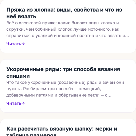
Пряжа из хлопка: виды, свойства и что из
неё вязать
Всё о хлопковой пряже: какие бывают виды хлопка и
скрутки, чем бобинный хлопок лучше моточного, как
справиться с усадкой и косиной полотна и что вязать из
чистого хлопка и смесовых составов.
Читать
Укороченные ряды: три способа вязания
спицами
Что такое укороченные (добавочные) ряды и зачем они
нужны. Разбираем три способа — немецкий,
добавочными петлями и обёртывание петли — с
пошаговыми фото и советами, когда какой выбрать.
Читать
Как рассчитать вязаную шапку: мерки и
таблица размеров