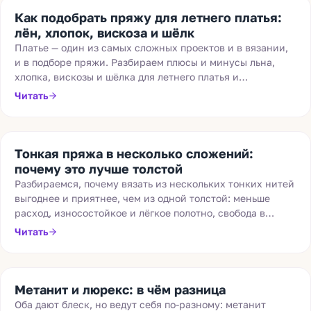
Как подобрать пряжу для летнего платья:
лён, хлопок, вискоза и шёлк
Платье — один из самых сложных проектов и в вязании,
и в подборе пряжи. Разбираем плюсы и минусы льна,
хлопка, вискозы и шёлка для летнего платья и
рассказываем, как обойти подводные камни каждого
Читать
состава.
Тонкая пряжа в несколько сложений:
почему это лучше толстой
Разбираемся, почему вязать из нескольких тонких нитей
выгоднее и приятнее, чем из одной толстой: меньше
расход, износостойкое и лёгкое полотно, свобода в
регулировке толщины и создании авторских миксов.
Читать
Метанит и люрекс: в чём разница
Оба дают блеск, но ведут себя по-разному: метанит