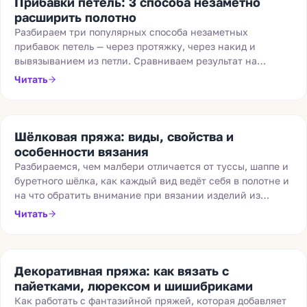
Прибавки петель: 3 способа незаметно
расширить полотно
Разбираем три популярных способа незаметных
прибавок петель — через протяжку, через накид и
вывязыванием из петли. Сравниваем результат на
полотне и подсказываем, какой метод выбрать для
Читать
разной пряжи и плотности вязания.
Шёлковая пряжа: виды, свойства и
особенности вязания
Разбираемся, чем малбери отличается от туссы, шаппе и
буретного шёлка, как каждый вид ведёт себя в полотне и
на что обратить внимание при вязании изделий из
шёлка.
Читать
Декоративная пряжа: как вязать с
пайетками, люрексом и шишибриками
Как работать с фантазийной пряжей, которая добавляет