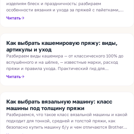
изделиям блеск и праздничность: разбираем
особенности вязания и ухода за пряжей с пайетками,
люрексом и шишибриками, и подсказываем, с чем их
Читать
лучше сочетать.
Как выбрать кашемировую пряжу: виды,
артикулы и уход
Разбираем виды кашемира — от классического 100% до
вспушённого и на шёлке, — известные марки, расход
пряжи и правила ухода. Практический гид для
вязальщиц.
Читать
Как выбрать вязальную машину: класс
машины под толщину пряжи
Разбираемся, что такое класс вязальной машины и какой
подходит для тонкой, средней и толстой пряжи, как
безопасно купить машину б/у и чем отличаются Brother и
Silver Reed.