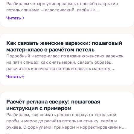
Разбираем четыре универсальных способа закрытия
петель спицами — классический, двойным
провязыванием, эластичный и с поднятием петель — с
Читать
техникой, плюсами и минусами каждого.
Как связать женские варежки: пошаговый
мастер-класс с расчётом петель
Подробный мастер-класс по вязанию женских варежек
на пяти спицах: как снять мерки, связать образец,
рассчитать количество петель и связать манжету,
ладонь, большой палец и верхушку.
Читать
Расчёт реглана сверху: пошаговая
инструкция с примером
Разбираем, как связать реглан сверху: от петельной
пробы и мерок до расчёта петель на спинку, перёд и
рукава. С формулами, примером и корректировками на
росток.