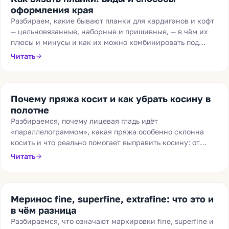
оформления края
Разбираем, какие бывают планки для кардиганов и кофт
— цельновязанные, наборные и пришивные, — в чём их
плюсы и минусы и как их можно комбинировать под
свою задачу.
Читать
Почему пряжа косит и как убрать косину в
полотне
Разбираемся, почему лицевая гладь идёт
«параллелограммом», какая пряжа особенно склонна
косить и что реально помогает выправить косину: от
переворота конуса до смены плотности и вязания
Читать
узором.
Меринос fine, superfine, extrafine: что это и
в чём разница
Разбираемся, что означают маркировки fine, superfine и