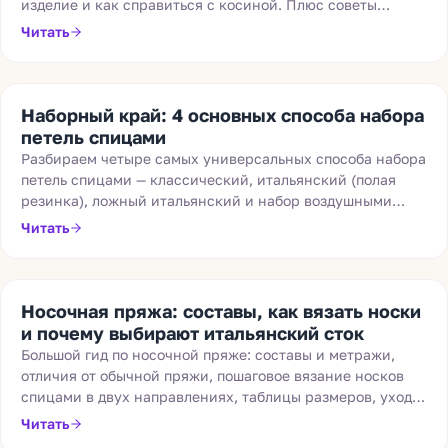
изделие и как справиться с косиной. Плюс советы
новичкам и обзор популярных артикулов.
Читать
Наборный край: 4 основных способа набора
петель спицами
Разбираем четыре самых универсальных способа набора
петель спицами — классический, итальянский (полая
резинка), ложный итальянский и набор воздушными
петлями. Плюсы, минусы и для каких изделий подходит
Читать
каждый.
Носочная пряжа: составы, как вязать носки
и почему выбирают итальянский сток
Большой гид по носочной пряже: составы и метражи,
отличия от обычной пряжи, пошаговое вязание носков
спицами в двух направлениях, таблицы размеров, уход и
в чём секрет итальянского стока 75/25.
Читать