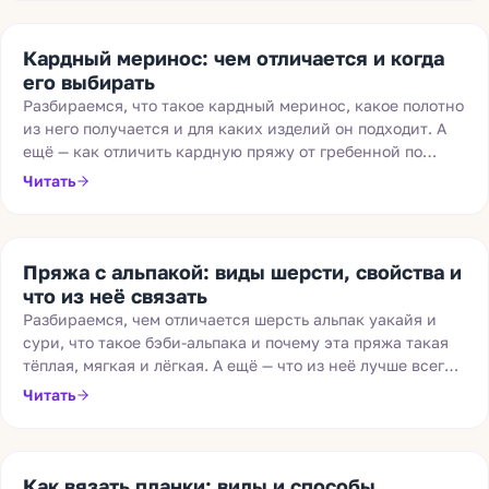
Кардный меринос: чем отличается и когда
его выбирать
Разбираемся, что такое кардный меринос, какое полотно
из него получается и для каких изделий он подходит. А
ещё — как отличить кардную пряжу от гребенной по
фактуре, метражу и артикулу.
Читать
Пряжа с альпакой: виды шерсти, свойства и
что из неё связать
Разбираемся, чем отличается шерсть альпак уакайя и
сури, что такое бэби-альпака и почему эта пряжа такая
тёплая, мягкая и лёгкая. А ещё — что из неё лучше всего
вязать.
Читать
Как вязать планки: виды и способы