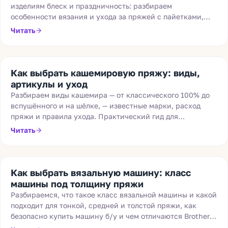
изделиям блеск и праздничность: разбираем
особенности вязания и ухода за пряжей с пайетками,
люрексом и шишибриками, и подсказываем, с чем их
Читать
лучше сочетать.
Как выбрать кашемировую пряжу: виды,
артикулы и уход
Разбираем виды кашемира — от классического 100% до
вспушённого и на шёлке, — известные марки, расход
пряжи и правила ухода. Практический гид для
вязальщиц.
Читать
Как выбрать вязальную машину: класс
машины под толщину пряжи
Разбираемся, что такое класс вязальной машины и какой
подходит для тонкой, средней и толстой пряжи, как
безопасно купить машину б/у и чем отличаются Brother и
Silver Reed.