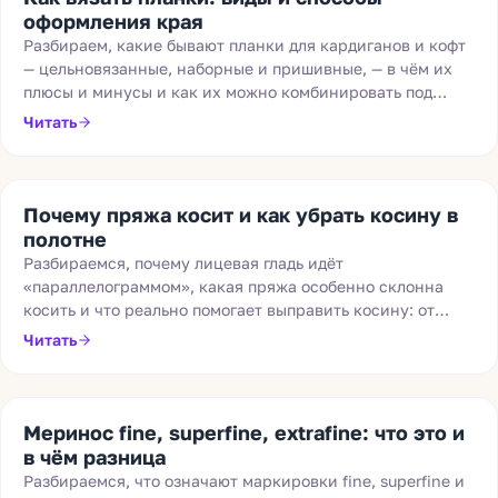
оформления края
Разбираем, какие бывают планки для кардиганов и кофт
— цельновязанные, наборные и пришивные, — в чём их
плюсы и минусы и как их можно комбинировать под
свою задачу.
Читать
Почему пряжа косит и как убрать косину в
полотне
Разбираемся, почему лицевая гладь идёт
«параллелограммом», какая пряжа особенно склонна
косить и что реально помогает выправить косину: от
переворота конуса до смены плотности и вязания
Читать
узором.
Меринос fine, superfine, extrafine: что это и
в чём разница
Разбираемся, что означают маркировки fine, superfine и