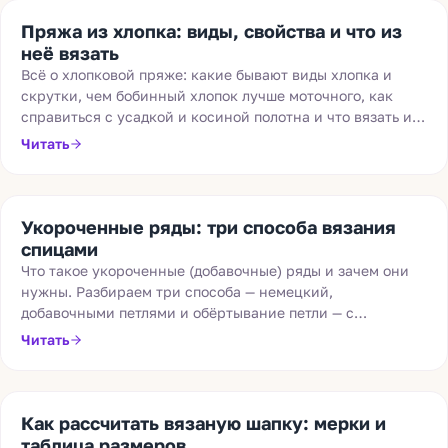
Пряжа из хлопка: виды, свойства и что из
неё вязать
Всё о хлопковой пряже: какие бывают виды хлопка и
скрутки, чем бобинный хлопок лучше моточного, как
справиться с усадкой и косиной полотна и что вязать из
чистого хлопка и смесовых составов.
Читать
Укороченные ряды: три способа вязания
спицами
Что такое укороченные (добавочные) ряды и зачем они
нужны. Разбираем три способа — немецкий,
добавочными петлями и обёртывание петли — с
пошаговыми фото и советами, когда какой выбрать.
Читать
Как рассчитать вязаную шапку: мерки и
таблица размеров