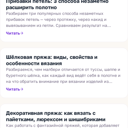
Прибавки петель: 3 способа незаметно
расширить полотно
Разбираем три популярных способа незаметных
прибавок петель — через протяжку, через накид и
вывязыванием из петли. Сравниваем результат на
полотне и подсказываем, какой метод выбрать для
Читать
разной пряжи и плотности вязания.
Шёлковая пряжа: виды, свойства и
особенности вязания
Разбираемся, чем малбери отличается от туссы, шаппе и
буретного шёлка, как каждый вид ведёт себя в полотне и
на что обратить внимание при вязании изделий из
шёлка.
Читать
Декоративная пряжа: как вязать с
пайетками, люрексом и шишибриками
Как работать с фантазийной пряжей, которая добавляет