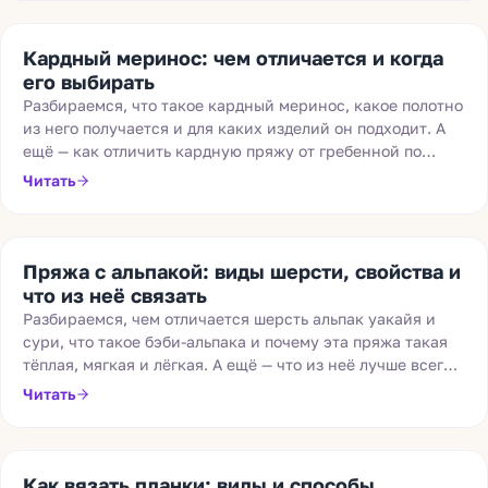
Кардный меринос: чем отличается и когда
его выбирать
Разбираемся, что такое кардный меринос, какое полотно
из него получается и для каких изделий он подходит. А
ещё — как отличить кардную пряжу от гребенной по
фактуре, метражу и артикулу.
Читать
Пряжа с альпакой: виды шерсти, свойства и
что из неё связать
Разбираемся, чем отличается шерсть альпак уакайя и
сури, что такое бэби-альпака и почему эта пряжа такая
тёплая, мягкая и лёгкая. А ещё — что из неё лучше всего
вязать.
Читать
Как вязать планки: виды и способы