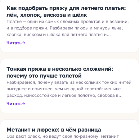
Как подобрать пряжу для летнего платья:
лён, хлопок, вискоза и шёлк
Платье — один из самых сложных проектов и в вязании,
и в подборе пряжи. Разбираем плюсы и минусы льна,
хлопка, вискозы и шёлка для летнего платья и
рассказываем, как обойти подводные камни каждого
Читать
состава.
Тонкая пряжа в несколько сложений:
почему это лучше толстой
Разбираемся, почему вязать из нескольких тонких нитей
выгоднее и приятнее, чем из одной толстой: меньше
расход, износостойкое и лёгкое полотно, свобода в
регулировке толщины и создании авторских миксов.
Читать
Метанит и люрекс: в чём разница
Оба дают блеск, но ведут себя по-разному: метанит