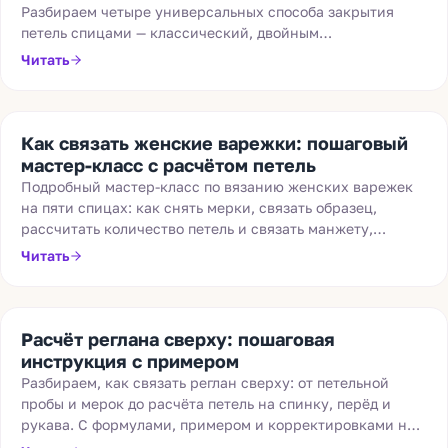
Разбираем четыре универсальных способа закрытия
петель спицами — классический, двойным
провязыванием, эластичный и с поднятием петель — с
Читать
техникой, плюсами и минусами каждого.
Как связать женские варежки: пошаговый
мастер-класс с расчётом петель
Подробный мастер-класс по вязанию женских варежек
на пяти спицах: как снять мерки, связать образец,
рассчитать количество петель и связать манжету,
ладонь, большой палец и верхушку.
Читать
Расчёт реглана сверху: пошаговая
инструкция с примером
Разбираем, как связать реглан сверху: от петельной
пробы и мерок до расчёта петель на спинку, перёд и
рукава. С формулами, примером и корректировками на
росток.