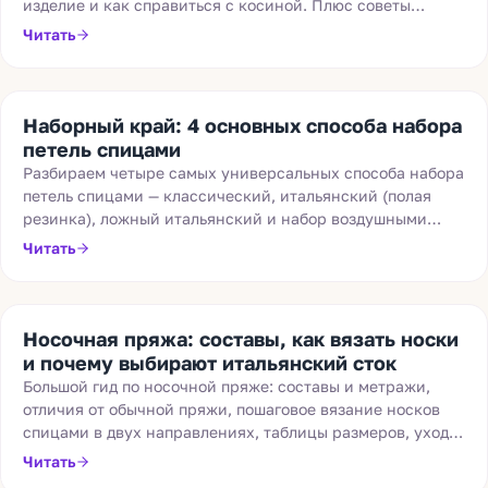
изделие и как справиться с косиной. Плюс советы
новичкам и обзор популярных артикулов.
Читать
Наборный край: 4 основных способа набора
петель спицами
Разбираем четыре самых универсальных способа набора
петель спицами — классический, итальянский (полая
резинка), ложный итальянский и набор воздушными
петлями. Плюсы, минусы и для каких изделий подходит
Читать
каждый.
Носочная пряжа: составы, как вязать носки
и почему выбирают итальянский сток
Большой гид по носочной пряже: составы и метражи,
отличия от обычной пряжи, пошаговое вязание носков
спицами в двух направлениях, таблицы размеров, уход и
в чём секрет итальянского стока 75/25.
Читать