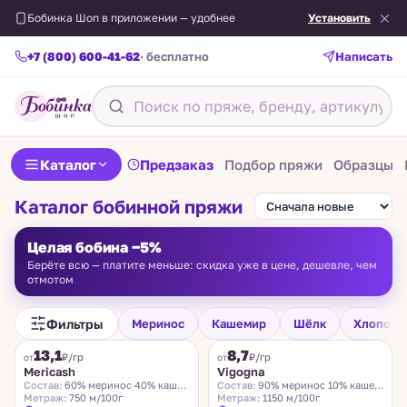
Бобинка Шоп в приложении — удобнее
Установить
+7 (800) 600-41-62
· бесплатно
Написать
Каталог
Предзаказ
Подбор пряжи
Образцы
Каталог бобинной пряжи
Целая бобина −5%
Берёте всю — платите меньше: скидка уже в цене, дешевле, чем
отмотом
Фильтры
Меринос
Кашемир
Шёлк
Хлопок
FILAMORE
VIGOGNA
13,1
8,7
₽/гр
₽/гр
от
от
Mericash
Vigogna
Состав:
60% меринос 40% кашемир
Состав:
90% меринос 10% кашемир
Метраж:
750 м/100г
Метраж:
1150 м/100г