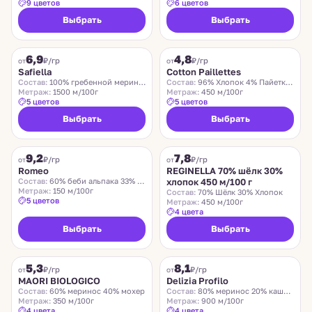
9 цветов
6 цветов
Выбрать
Выбрать
SAFIELLA
COTTON PAILLETTES
6,9
4,8
₽/гр
₽/гр
от
от
Safiella
Cotton Paillettes
Состав:
100% гребенной меринос
Состав:
96% Хлопок 4% Пайетки Полиэстер
Метраж:
1500 м/100г
Метраж:
450 м/100г
5 цветов
5 цветов
Выбрать
Выбрать
ROMEO
REGINELLA
9,2
7,8
₽/гр
₽/гр
от
от
Romeo
REGINELLA 70% шёлк 30%
Состав:
60% беби альпака 33% меринос 7% нейлон
хлопок 450 м/100 г
Метраж:
150 м/100г
Состав:
70% Шёлк 30% Хлопок
5 цветов
Метраж:
450 м/100г
4 цвета
Выбрать
Выбрать
MAORI BIOLOGICO
DELIZIA PROFILO
5,3
8,1
₽/гр
₽/гр
от
от
MAORI BIOLOGICO
Delizia Profilo
Состав:
60% меринос 40% мохер
Состав:
80% меринос 20% кашемир
Метраж:
350 м/100г
Метраж:
900 м/100г
4 цвета
4 цвета