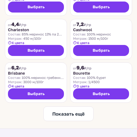
Выбрать
Выбрать
CHARLESTON
ZEGNA BARUFFA
4,4
7,2
₽/гр
₽/гр
от
от
Charleston
Cashwool
Состав:
85% меринос 13% па 2% эластан
Состав:
100% меринос
Метраж:
450 м/100г
Метраж:
1500 м/100г
4 цвета
4 цвета
Выбрать
Выбрать
SUEDWOLLE GROUP
LIDO
6,2
9,6
Хит
₽/гр
₽/гр
от
от
Brisbane
Bourette
Состав:
100% меринос гребенной
Состав:
100% бурет
Метраж:
3000 м/100г
Метраж:
1/4500
4 цвета
3 цвета
Выбрать
Выбрать
Показать ещё