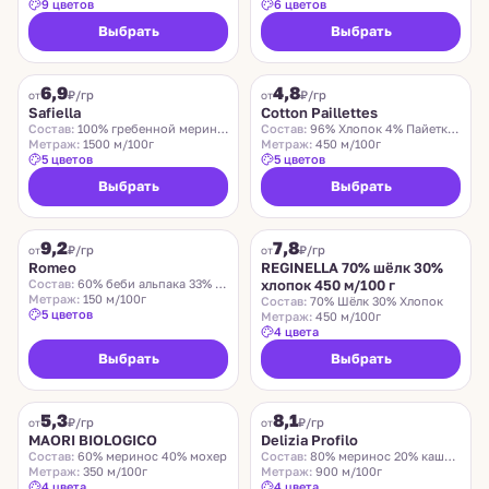
9 цветов
6 цветов
Выбрать
Выбрать
SAFIELLA
COTTON PAILLETTES
6,9
4,8
₽/гр
₽/гр
от
от
Safiella
Cotton Paillettes
Состав:
100% гребенной меринос
Состав:
96% Хлопок 4% Пайетки Полиэстер
Метраж:
1500 м/100г
Метраж:
450 м/100г
5 цветов
5 цветов
Выбрать
Выбрать
ROMEO
REGINELLA
9,2
7,8
₽/гр
₽/гр
от
от
Romeo
REGINELLA 70% шёлк 30%
Состав:
60% беби альпака 33% меринос 7% нейлон
хлопок 450 м/100 г
Метраж:
150 м/100г
Состав:
70% Шёлк 30% Хлопок
5 цветов
Метраж:
450 м/100г
4 цвета
Выбрать
Выбрать
MAORI BIOLOGICO
DELIZIA PROFILO
5,3
8,1
₽/гр
₽/гр
от
от
MAORI BIOLOGICO
Delizia Profilo
Состав:
60% меринос 40% мохер
Состав:
80% меринос 20% кашемир
Метраж:
350 м/100г
Метраж:
900 м/100г
4 цвета
4 цвета