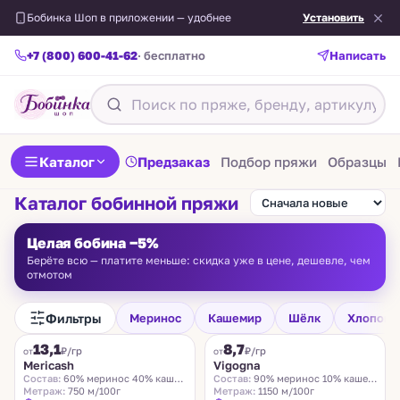
Бобинка Шоп в приложении — удобнее
Установить
+7 (800) 600-41-62
· бесплатно
Написать
Каталог
Предзаказ
Подбор пряжи
Образцы
Каталог бобинной пряжи
Целая бобина −5%
Берёте всю — платите меньше: скидка уже в цене, дешевле, чем
отмотом
Фильтры
Меринос
Кашемир
Шёлк
Хлопок
FILAMORE
VIGOGNA
13,1
8,7
₽/гр
₽/гр
от
от
Mericash
Vigogna
Состав:
60% меринос 40% кашемир
Состав:
90% меринос 10% кашемир
Метраж:
750 м/100г
Метраж:
1150 м/100г