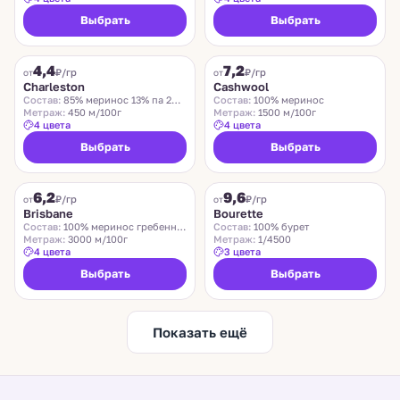
Выбрать
Выбрать
CHARLESTON
ZEGNA BARUFFA
4,4
7,2
₽/гр
₽/гр
от
от
Charleston
Cashwool
Состав:
85% меринос 13% па 2% эластан
Состав:
100% меринос
Метраж:
450 м/100г
Метраж:
1500 м/100г
4 цвета
4 цвета
Выбрать
Выбрать
SUEDWOLLE GROUP
LIDO
6,2
9,6
Хит
₽/гр
₽/гр
от
от
Brisbane
Bourette
Состав:
100% меринос гребенной
Состав:
100% бурет
Метраж:
3000 м/100г
Метраж:
1/4500
4 цвета
3 цвета
Выбрать
Выбрать
Показать ещё