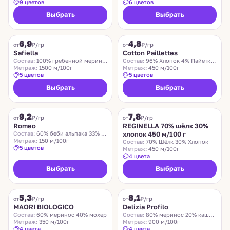
9 цветов
6 цветов
Выбрать
Выбрать
SAFIELLA
COTTON PAILLETTES
6,9
4,8
₽/гр
₽/гр
от
от
Safiella
Cotton Paillettes
Состав:
100% гребенной меринос
Состав:
96% Хлопок 4% Пайетки Полиэстер
Метраж:
1500 м/100г
Метраж:
450 м/100г
5 цветов
5 цветов
Выбрать
Выбрать
ROMEO
REGINELLA
9,2
7,8
₽/гр
₽/гр
от
от
Romeo
REGINELLA 70% шёлк 30%
Состав:
60% беби альпака 33% меринос 7% нейлон
хлопок 450 м/100 г
Метраж:
150 м/100г
Состав:
70% Шёлк 30% Хлопок
5 цветов
Метраж:
450 м/100г
4 цвета
Выбрать
Выбрать
MAORI BIOLOGICO
DELIZIA PROFILO
5,3
8,1
₽/гр
₽/гр
от
от
MAORI BIOLOGICO
Delizia Profilo
Состав:
60% меринос 40% мохер
Состав:
80% меринос 20% кашемир
Метраж:
350 м/100г
Метраж:
900 м/100г
4 цвета
4 цвета