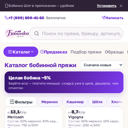
Бобинка Шоп в приложении — удобнее
Установить
+7 (800) 600-41-62
· бесплатно
Написать
Каталог
Предзаказ
Подбор пряжи
Образцы
Каталог бобинной пряжи
Целая бобина −5%
Берёте всю — платите меньше: скидка уже в цене, дешевле, чем
отмотом
Фильтры
Меринос
Кашемир
Шёлк
Хлопок
FILAMORE
VIGOGNA
13,1
8,7
₽/гр
₽/гр
от
от
Mericash
Vigogna
Состав:
60% меринос 40% кашемир
Состав:
90% меринос 10% кашемир
Метраж:
750 м/100г
Метраж:
1150 м/100г