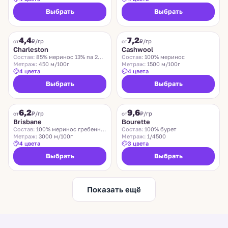
Выбрать
Выбрать
CHARLESTON
ZEGNA BARUFFA
4,4
7,2
₽/гр
₽/гр
от
от
Charleston
Cashwool
Состав:
85% меринос 13% па 2% эластан
Состав:
100% меринос
Метраж:
450 м/100г
Метраж:
1500 м/100г
4 цвета
4 цвета
Выбрать
Выбрать
SUEDWOLLE GROUP
LIDO
6,2
9,6
Хит
₽/гр
₽/гр
от
от
Brisbane
Bourette
Состав:
100% меринос гребенной
Состав:
100% бурет
Метраж:
3000 м/100г
Метраж:
1/4500
4 цвета
3 цвета
Выбрать
Выбрать
Показать ещё