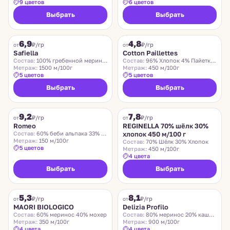
9 цветов
6 цветов
Выбрать
Выбрать
SAFIELLA
COTTON PAILLETTES
6,9
4,8
₽/гр
₽/гр
от
от
Safiella
Cotton Paillettes
Состав:
100% гребенной меринос
Состав:
96% Хлопок 4% Пайетки Полиэстер
Метраж:
1500 м/100г
Метраж:
450 м/100г
5 цветов
5 цветов
Выбрать
Выбрать
ROMEO
REGINELLA
9,2
7,8
₽/гр
₽/гр
от
от
Romeo
REGINELLA 70% шёлк 30%
Состав:
60% беби альпака 33% меринос 7% нейлон
хлопок 450 м/100 г
Метраж:
150 м/100г
Состав:
70% Шёлк 30% Хлопок
5 цветов
Метраж:
450 м/100г
4 цвета
Выбрать
Выбрать
MAORI BIOLOGICO
DELIZIA PROFILO
5,3
8,1
₽/гр
₽/гр
от
от
MAORI BIOLOGICO
Delizia Profilo
Состав:
60% меринос 40% мохер
Состав:
80% меринос 20% кашемир
Метраж:
350 м/100г
Метраж:
900 м/100г
4 цвета
4 цвета