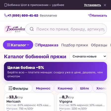
Бобинка Шоп в приложении — удобнее
Установить
+7 (800) 600-41-62
· бесплатно
Написать
Каталог
Предзаказ
Подбор пряжи
Образцы
Каталог бобинной пряжи
Целая бобина −5%
Берёте всю — платите меньше: скидка уже в цене, дешевле, чем
отмотом
Фильтры
Меринос
Кашемир
Шёлк
Хлопок
FILAMORE
VIGOGNA
13,1
8,7
₽/гр
₽/гр
от
от
Mericash
Vigogna
Состав:
60% меринос 40% кашемир
Состав:
90% меринос 10% кашемир
Метраж:
750 м/100г
Метраж:
1150 м/100г