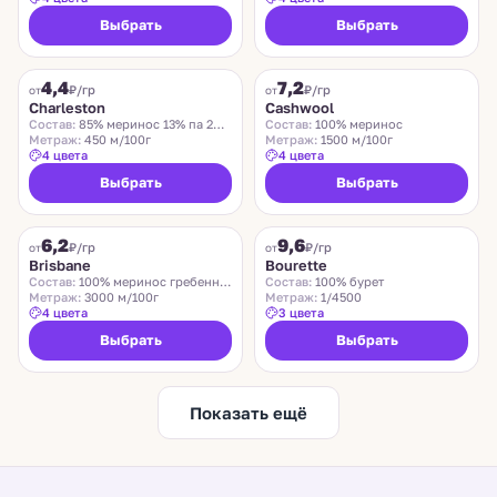
Выбрать
Выбрать
CHARLESTON
ZEGNA BARUFFA
4,4
7,2
₽/гр
₽/гр
от
от
Charleston
Cashwool
Состав:
85% меринос 13% па 2% эластан
Состав:
100% меринос
Метраж:
450 м/100г
Метраж:
1500 м/100г
4 цвета
4 цвета
Выбрать
Выбрать
SUEDWOLLE GROUP
LIDO
6,2
9,6
Хит
₽/гр
₽/гр
от
от
Brisbane
Bourette
Состав:
100% меринос гребенной
Состав:
100% бурет
Метраж:
3000 м/100г
Метраж:
1/4500
4 цвета
3 цвета
Выбрать
Выбрать
Показать ещё