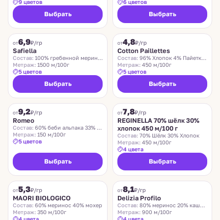
9 цветов
6 цветов
Выбрать
Выбрать
SAFIELLA
COTTON PAILLETTES
6,9
4,8
₽/гр
₽/гр
от
от
Safiella
Cotton Paillettes
Состав:
100% гребенной меринос
Состав:
96% Хлопок 4% Пайетки Полиэстер
Метраж:
1500 м/100г
Метраж:
450 м/100г
5 цветов
5 цветов
Выбрать
Выбрать
ROMEO
REGINELLA
9,2
7,8
₽/гр
₽/гр
от
от
Romeo
REGINELLA 70% шёлк 30%
Состав:
60% беби альпака 33% меринос 7% нейлон
хлопок 450 м/100 г
Метраж:
150 м/100г
Состав:
70% Шёлк 30% Хлопок
5 цветов
Метраж:
450 м/100г
4 цвета
Выбрать
Выбрать
MAORI BIOLOGICO
DELIZIA PROFILO
5,3
8,1
₽/гр
₽/гр
от
от
MAORI BIOLOGICO
Delizia Profilo
Состав:
60% меринос 40% мохер
Состав:
80% меринос 20% кашемир
Метраж:
350 м/100г
Метраж:
900 м/100г
4 цвета
4 цвета