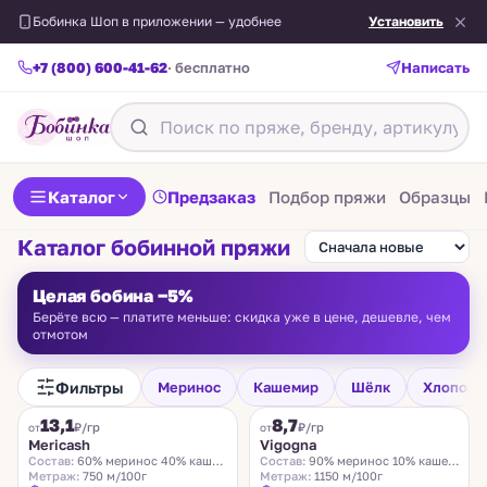
Бобинка Шоп в приложении — удобнее
Установить
+7 (800) 600-41-62
· бесплатно
Написать
Каталог
Предзаказ
Подбор пряжи
Образцы
Каталог бобинной пряжи
Целая бобина −5%
Берёте всю — платите меньше: скидка уже в цене, дешевле, чем
отмотом
Фильтры
Меринос
Кашемир
Шёлк
Хлопок
FILAMORE
VIGOGNA
13,1
8,7
₽/гр
₽/гр
от
от
Mericash
Vigogna
Состав:
60% меринос 40% кашемир
Состав:
90% меринос 10% кашемир
Метраж:
750 м/100г
Метраж:
1150 м/100г