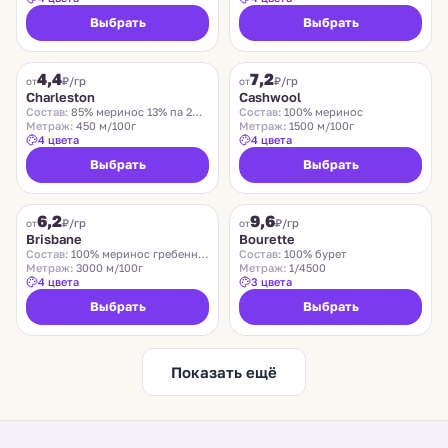
Выбрать
Выбрать
CHARLESTON
ZEGNA BARUFFA
4,4
7,2
₽/гр
₽/гр
от
от
Charleston
Cashwool
Состав:
85% меринос 13% па 2% эластан
Состав:
100% меринос
Метраж:
450 м/100г
Метраж:
1500 м/100г
4 цвета
4 цвета
Выбрать
Выбрать
SUEDWOLLE GROUP
LIDO
6,2
9,6
Хит
₽/гр
₽/гр
от
от
Brisbane
Bourette
Состав:
100% меринос гребенной
Состав:
100% бурет
Метраж:
3000 м/100г
Метраж:
1/4500
4 цвета
3 цвета
Выбрать
Выбрать
Показать ещё