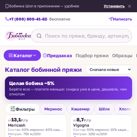
Бобинка Шоп в приложении — удобнее
Установить
+7 (800) 600-41-62
· бесплатно
Написать
Каталог
Предзаказ
Подбор пряжи
Образцы
Каталог бобинной пряжи
Целая бобина −5%
Берёте всю — платите меньше: скидка уже в цене, дешевле, чем
отмотом
Фильтры
Меринос
Кашемир
Шёлк
Хлопок
FILAMORE
VIGOGNA
13,1
8,7
₽/гр
₽/гр
от
от
Mericash
Vigogna
Состав:
60% меринос 40% кашемир
Состав:
90% меринос 10% кашемир
Метраж:
750 м/100г
Метраж:
1150 м/100г