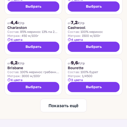
Выбрать
Выбрать
CHARLESTON
ZEGNA BARUFFA
4,4
7,2
₽/гр
₽/гр
от
от
Charleston
Cashwool
Состав:
85% меринос 13% па 2% эластан
Состав:
100% меринос
Метраж:
450 м/100г
Метраж:
1500 м/100г
4 цвета
4 цвета
Выбрать
Выбрать
SUEDWOLLE GROUP
LIDO
6,2
9,6
Хит
₽/гр
₽/гр
от
от
Brisbane
Bourette
Состав:
100% меринос гребенной
Состав:
100% бурет
Метраж:
3000 м/100г
Метраж:
1/4500
4 цвета
3 цвета
Выбрать
Выбрать
Показать ещё