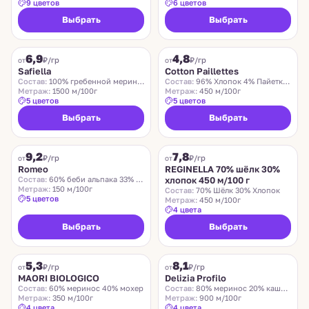
9 цветов
6 цветов
Выбрать
Выбрать
SAFIELLA
COTTON PAILLETTES
6,9
4,8
₽/гр
₽/гр
от
от
Safiella
Cotton Paillettes
Состав:
100% гребенной меринос
Состав:
96% Хлопок 4% Пайетки Полиэстер
Метраж:
1500 м/100г
Метраж:
450 м/100г
5 цветов
5 цветов
Выбрать
Выбрать
ROMEO
REGINELLA
9,2
7,8
₽/гр
₽/гр
от
от
Romeo
REGINELLA 70% шёлк 30%
Состав:
60% беби альпака 33% меринос 7% нейлон
хлопок 450 м/100 г
Метраж:
150 м/100г
Состав:
70% Шёлк 30% Хлопок
5 цветов
Метраж:
450 м/100г
4 цвета
Выбрать
Выбрать
MAORI BIOLOGICO
DELIZIA PROFILO
5,3
8,1
₽/гр
₽/гр
от
от
MAORI BIOLOGICO
Delizia Profilo
Состав:
60% меринос 40% мохер
Состав:
80% меринос 20% кашемир
Метраж:
350 м/100г
Метраж:
900 м/100г
4 цвета
4 цвета