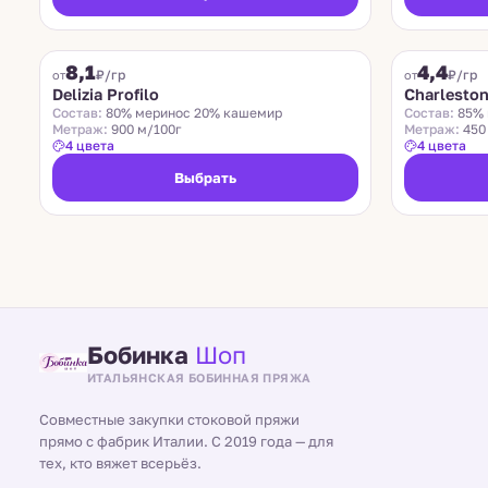
DELIZIA PROFILO
CHARLESTON
8,1
4,4
₽/гр
₽/гр
от
от
Delizia Profilo
Charlesto
Состав:
80% меринос 20% кашемир
Состав:
85% 
Метраж:
900 м/100г
Метраж:
450
4 цвета
4 цвета
Выбрать
Бобинка
Шоп
ИТАЛЬЯНСКАЯ БОБИННАЯ ПРЯЖА
Совместные закупки стоковой пряжи
прямо с фабрик Италии. С 2019 года — для
тех, кто вяжет всерьёз.