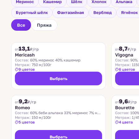
Меринос
Кашемир
Шёлк
Хлопок
Альпака
Буретный шёлк
Фантазийная
Верблюд
Ягнёнок
Все
Пряжа
FILAMORE
VIGOGNA
13,1
8,7
₽/гр
₽/гр
от
от
Mericash
Vigogna
Состав:
60% меринос 40% кашемир
Состав:
90% 
Метраж:
750 м/100г
Метраж:
115
9 цветов
6 цветов
Выбрать
ROMEO
LIDO
9,2
9,6
Хит
₽/гр
₽/гр
от
от
Romeo
Bourette
Состав:
60% беби альпака 33% меринос 7% нейлон
Состав:
100%
Метраж:
150 м/100г
Метраж:
1/4
5 цветов
4 цвета
Выбрать