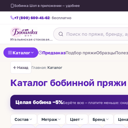
Бобинка Шоп в приложении — удобнее
+7 (800) 600-41-62
· бесплатно
Итальянская стоковая пряжа
Каталог
Предзаказ
Подбор пряжи
Образцы
Поле
Главная
/
Каталог
Назад
Каталог бобинной пряжи
Целая бобина −5%
Берёте всю — платите меньше: ски
Состав
Метраж
Цвет
Бренд
Цен