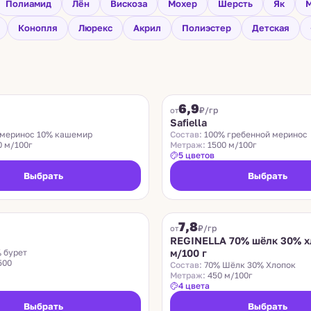
Полиамид
Лён
Вискоза
Мохер
Шерсть
Як
М
Конопля
Люрекс
Акрил
Полиэстер
Детская
SAFIELLA
6,9
₽/гр
от
Safiella
меринос 10% кашемир
Состав:
100% гребенной меринос
0 м/100г
Метраж:
1500 м/100г
5 цветов
Выбрать
Выбрать
REGINELLA
7,8
₽/гр
от
REGINELLA 70% шёлк 30% х
 бурет
м/100 г
500
Состав:
70% Шёлк 30% Хлопок
Метраж:
450 м/100г
4 цвета
Выбрать
Выбрать