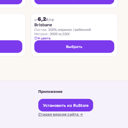
SUEDWOLLE GROUP
6,2
₽/гр
от
Brisbane
Состав:
100% меринос гребенной
Метраж:
3000 м/100г
4 цвета
Выбрать
Приложение
Установить из RuStore
Старая версия сайта →