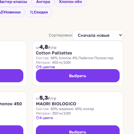
астер-классы
Ангора
Хлопок-лён
Новинки
Скидки
Сортировка:
COTTON PAILLETTES
4,8
₽/гр
от
Cotton Paillettes
Состав:
96% Хлопок 4% Пайетки Полиэстер
Метраж:
450 м/100г
5 цветов
Выбрать
MAORI BIOLOGICO
5,3
₽/гр
от
лопок 450
MAORI BIOLOGICO
Состав:
60% меринос 40% мохер
Метраж:
350 м/100г
4 цвета
Выбрать