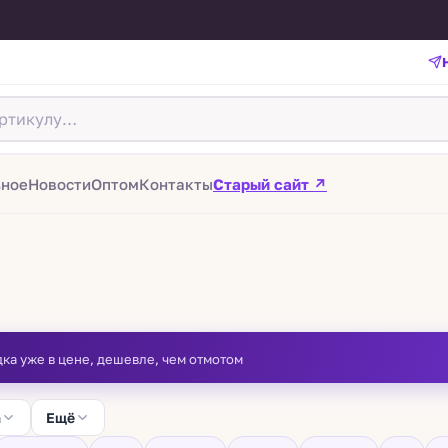
зное
Новости
Оптом
Контакты
Старый сайт ↗
дка уже в цене, дешевле, чем отмотом
а
Ещё