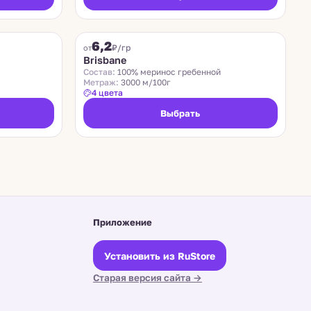
SUEDWOLLE GROUP
6,2
₽/гр
от
Brisbane
Состав:
100% меринос гребенной
Метраж:
3000 м/100г
4 цвета
Выбрать
Приложение
Установить из RuStore
Старая версия сайта →