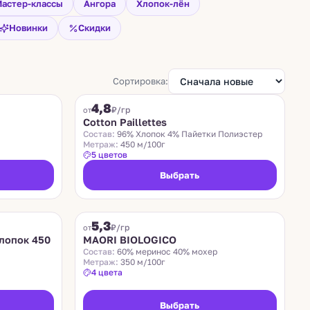
астер-классы
Ангора
Хлопок-лён
Новинки
Скидки
Сортировка:
COTTON PAILLETTES
4,8
₽/гр
от
Cotton Paillettes
Состав:
96% Хлопок 4% Пайетки Полиэстер
Метраж:
450 м/100г
5 цветов
Выбрать
MAORI BIOLOGICO
5,3
₽/гр
от
лопок 450
MAORI BIOLOGICO
Состав:
60% меринос 40% мохер
Метраж:
350 м/100г
4 цвета
Выбрать