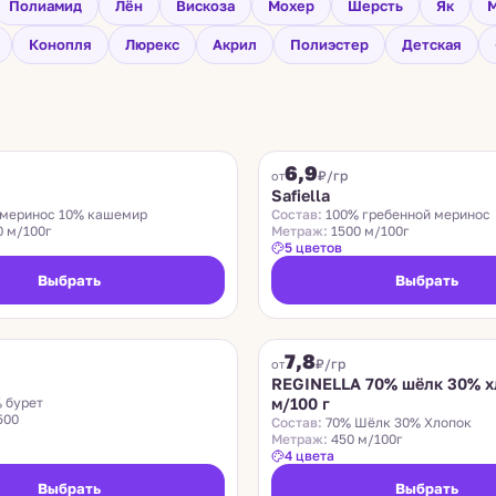
Полиамид
Лён
Вискоза
Мохер
Шерсть
Як
М
Конопля
Люрекс
Акрил
Полиэстер
Детская
SAFIELLA
6,9
₽/гр
от
Safiella
меринос 10% кашемир
Состав:
100% гребенной меринос
0 м/100г
Метраж:
1500 м/100г
5 цветов
Выбрать
Выбрать
REGINELLA
7,8
₽/гр
от
REGINELLA 70% шёлк 30% х
 бурет
м/100 г
500
Состав:
70% Шёлк 30% Хлопок
Метраж:
450 м/100г
4 цвета
Выбрать
Выбрать