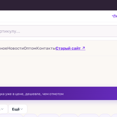
зное
Новости
Оптом
Контакты
Старый сайт ↗
дка уже в цене, дешевле, чем отмотом
а
Ещё