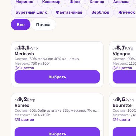
Меринос
Кашемир
Шёлк
Хлопок
Альпака
Буретный шёлк
Фантазийная
Верблюд
Ягнёнок
Все
Пряжа
FILAMORE
VIGOGNA
13,1
8,7
₽/гр
₽/гр
от
от
Mericash
Vigogna
Состав:
60% меринос 40% кашемир
Состав:
90% 
Метраж:
750 м/100г
Метраж:
115
9 цветов
6 цветов
Выбрать
ROMEO
LIDO
9,2
9,6
Хит
₽/гр
₽/гр
от
от
Romeo
Bourette
Состав:
60% беби альпака 33% меринос 7% нейлон
Состав:
100%
Метраж:
150 м/100г
Метраж:
1/4
5 цветов
4 цвета
Выбрать