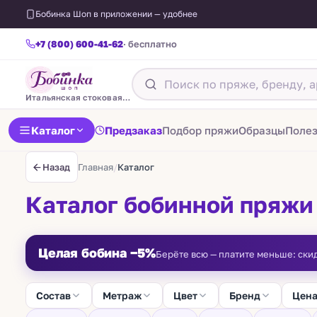
Бобинка Шоп в приложении — удобнее
+7 (800) 600-41-62
· бесплатно
Итальянская стоковая пряжа
Каталог
Предзаказ
Подбор пряжи
Образцы
Поле
Главная
/
Каталог
Назад
Каталог бобинной пряжи
Целая бобина −5%
Берёте всю — платите меньше: ски
Состав
Метраж
Цвет
Бренд
Цен