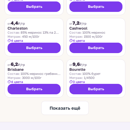
Выбрать
Выбрать
CHARLESTON
ZEGNA BARUFFA
4,4
7,2
₽/гр
₽/гр
от
от
Charleston
Cashwool
Состав:
85% меринос 13% па 2% эластан
Состав:
100% меринос
Метраж:
450 м/100г
Метраж:
1500 м/100г
4 цвета
4 цвета
Выбрать
Выбрать
SUEDWOLLE GROUP
LIDO
6,2
9,6
Хит
₽/гр
₽/гр
от
от
Brisbane
Bourette
Состав:
100% меринос гребенной
Состав:
100% бурет
Метраж:
3000 м/100г
Метраж:
1/4500
4 цвета
3 цвета
Выбрать
Выбрать
Показать ещё