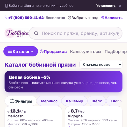
Бобинка Шоп в приложении — удобнее
Установить
+7 (800) 600-41-62
· бесплатно
Написать
Выбрать город
Каталог
Предзаказ
Калькуляторы
Подбор п
Каталог бобинной пряжи
Целая бобина −5%
Берёте всю — платите меньше: скидка уже в цене, дешевле, чем
отмотом
Фильтры
Меринос
Кашемир
Шёлк
Хлопок
FILAMORE
VIGOGNA
13,1
8,7
₽/гр
₽/гр
от
от
Mericash
Vigogna
Состав:
60% меринос 40% кашемир
Состав:
90% меринос 10% кашемир
Метраж:
750 м/100г
Метраж:
1150 м/100г