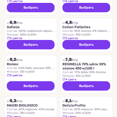
9 цветов
6 цветов
Выбрать
Выбрать
SAFIELLA
COTTON PAILLETTES
6,9
4,8
₽/гр
₽/гр
от
от
Safiella
Cotton Paillettes
Состав:
100% гребенной меринос
Состав:
96% Хлопок 4% Пайетки Полиэстер
Метраж:
1500 м/100г
Метраж:
450 м/100г
5 цветов
5 цветов
Выбрать
Выбрать
ROMEO
REGINELLA
9,2
7,8
₽/гр
₽/гр
от
от
Romeo
REGINELLA 70% шёлк 30%
Состав:
60% беби альпака 33% меринос 7% нейлон
хлопок 450 м/100 г
Метраж:
150 м/100г
Состав:
70% Шёлк 30% Хлопок
5 цветов
Метраж:
450 м/100г
4 цвета
Выбрать
Выбрать
MAORI BIOLOGICO
DELIZIA PROFILO
5,3
8,1
₽/гр
₽/гр
от
от
MAORI BIOLOGICO
Delizia Profilo
Состав:
60% меринос 40% мохер
Состав:
80% меринос 20% кашемир
Метраж:
350 м/100г
Метраж:
900 м/100г
4 цвета
4 цвета