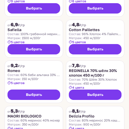
9 цветов
6 цветов
Выбрать
Выбрать
SAFIELLA
COTTON PAILLETTES
6,9
4,8
₽/гр
₽/гр
от
от
Safiella
Cotton Paillettes
Состав:
100% гребенной меринос
Состав:
96% Хлопок 4% Пайетки Полиэстер
Метраж:
1500 м/100г
Метраж:
450 м/100г
5 цветов
5 цветов
Выбрать
Выбрать
ROMEO
REGINELLA
9,2
7,8
₽/гр
₽/гр
от
от
Romeo
REGINELLA 70% шёлк 30%
Состав:
60% беби альпака 33% меринос 7% нейлон
хлопок 450 м/100 г
Метраж:
150 м/100г
Состав:
70% Шёлк 30% Хлопок
5 цветов
Метраж:
450 м/100г
4 цвета
Выбрать
Выбрать
MAORI BIOLOGICO
DELIZIA PROFILO
5,3
8,1
₽/гр
₽/гр
от
от
MAORI BIOLOGICO
Delizia Profilo
Состав:
60% меринос 40% мохер
Состав:
80% меринос 20% кашемир
Метраж:
350 м/100г
Метраж:
900 м/100г
4 цвета
4 цвета