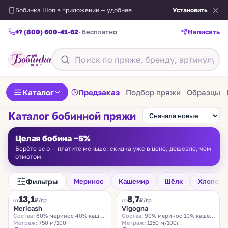
Бобинка Шоп в приложении — удобнее
Установить
+7 (800) 600-41-62
· бесплатно
Написать
Каталог
Предзаказ
Подбор пряжи
Образцы
Каталог бобинной пряжи
Целая бобина −5%
Берёте всю — платите меньше: скидка уже в цене, дешевле, чем
отмотом
Фильтры
Меринос
Кашемир
Шёлк
Хлопок
FILAMORE
VIGOGNA
13,1
8,7
₽/гр
₽/гр
от
от
Mericash
Vigogna
Состав:
60% меринос 40% кашемир
Состав:
90% меринос 10% кашемир
Метраж:
750 м/100г
Метраж:
1150 м/100г