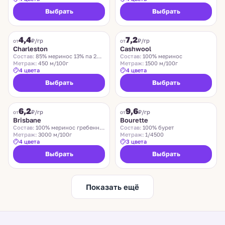
Выбрать
Выбрать
CHARLESTON
ZEGNA BARUFFA
4,4
7,2
₽/гр
₽/гр
от
от
Charleston
Cashwool
Состав:
85% меринос 13% па 2% эластан
Состав:
100% меринос
Метраж:
450 м/100г
Метраж:
1500 м/100г
4 цвета
4 цвета
Выбрать
Выбрать
SUEDWOLLE GROUP
LIDO
6,2
9,6
Хит
₽/гр
₽/гр
от
от
Brisbane
Bourette
Состав:
100% меринос гребенной
Состав:
100% бурет
Метраж:
3000 м/100г
Метраж:
1/4500
4 цвета
3 цвета
Выбрать
Выбрать
Показать ещё