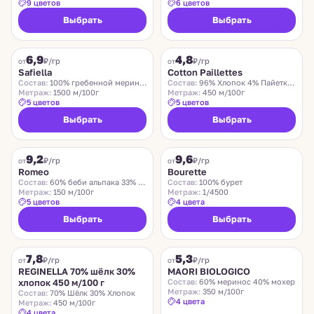
9 цветов
6 цветов
Выбрать
Выбрать
SAFIELLA
COTTON PAILLETTES
6,9
4,8
₽/гр
₽/гр
от
от
Safiella
Cotton Paillettes
Состав:
100% гребенной меринос
Состав:
96% Хлопок 4% Пайетки Полиэстер
Метраж:
1500 м/100г
Метраж:
450 м/100г
5 цветов
5 цветов
Выбрать
Выбрать
ROMEO
LIDO
9,2
9,6
Хит
₽/гр
₽/гр
от
от
Romeo
Bourette
Состав:
60% беби альпака 33% меринос 7% нейлон
Состав:
100% бурет
Метраж:
150 м/100г
Метраж:
1/4500
5 цветов
4 цвета
Выбрать
Выбрать
REGINELLA
MAORI BIOLOGICO
7,8
5,3
₽/гр
₽/гр
от
от
REGINELLA 70% шёлк 30%
MAORI BIOLOGICO
хлопок 450 м/100 г
Состав:
60% меринос 40% мохер
Метраж:
350 м/100г
Состав:
70% Шёлк 30% Хлопок
4 цвета
Метраж:
450 м/100г
4 цвета