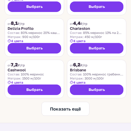
Выбрать
Выбрать
DELIZIA PROFILO
CHARLESTON
8,1
4,4
₽/гр
₽/гр
от
от
Delizia Profilo
Charleston
Состав:
80% меринос 20% кашемир
Состав:
85% меринос 13% па 2% эластан
Метраж:
900 м/100г
Метраж:
450 м/100г
4 цвета
4 цвета
Выбрать
Выбрать
ZEGNA BARUFFA
SUEDWOLLE GROUP
7,2
6,2
₽/гр
₽/гр
от
от
Cashwool
Brisbane
Состав:
100% меринос
Состав:
100% меринос гребенной
Метраж:
1500 м/100г
Метраж:
3000 м/100г
4 цвета
4 цвета
Выбрать
Выбрать
Показать ещё