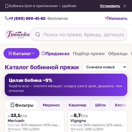
Бобинка Шоп в приложении — удобнее
Установить
+7 (800) 600-41-62
· бесплатно
Написать
Каталог
Предзаказ
Подбор пряжи
Образцы
Каталог бобинной пряжи
Целая бобина −5%
Берёте всю — платите меньше: скидка уже в цене, дешевле, чем
отмотом
Фильтры
Меринос
Кашемир
Шёлк
Хлопок
FILAMORE
VIGOGNA
13,1
8,7
₽/гр
₽/гр
от
от
Mericash
Vigogna
Состав:
60% меринос 40% кашемир
Состав:
90% меринос 10% кашемир
Метраж:
750 м/100г
Метраж:
1150 м/100г