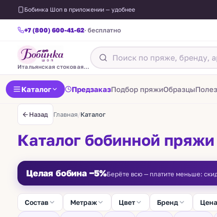
Бобинка Шоп в приложении — удобнее
+7 (800) 600-41-62
· бесплатно
Итальянская стоковая пряжа
Каталог
Предзаказ
Подбор пряжи
Образцы
Поле
Главная
/
Каталог
Назад
Каталог бобинной пряжи
Целая бобина −5%
Берёте всю — платите меньше: ски
Состав
Метраж
Цвет
Бренд
Цен