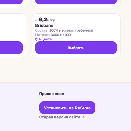
SUEDWOLLE GROUP
6,2
₽/гр
от
Brisbane
Состав:
100% меринос гребенной
Метраж:
3000 м/100г
4 цвета
Выбрать
Приложение
Установить из RuStore
Старая версия сайта →