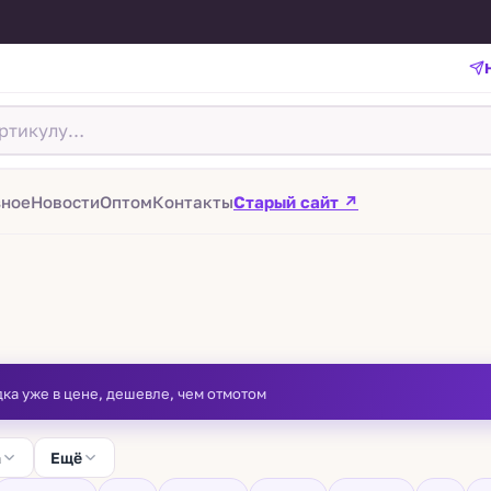
зное
Новости
Оптом
Контакты
Старый сайт ↗
дка уже в цене, дешевле, чем отмотом
а
Ещё