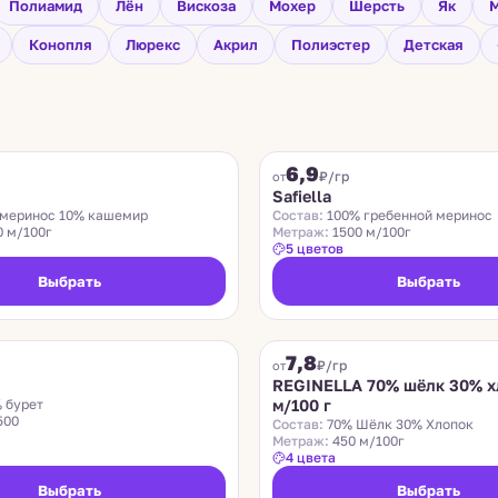
Полиамид
Лён
Вискоза
Мохер
Шерсть
Як
М
Конопля
Люрекс
Акрил
Полиэстер
Детская
SAFIELLA
6,9
₽/гр
от
Safiella
меринос 10% кашемир
Состав:
100% гребенной меринос
0 м/100г
Метраж:
1500 м/100г
5 цветов
Выбрать
Выбрать
REGINELLA
7,8
₽/гр
от
REGINELLA 70% шёлк 30% х
 бурет
м/100 г
500
Состав:
70% Шёлк 30% Хлопок
Метраж:
450 м/100г
4 цвета
Выбрать
Выбрать