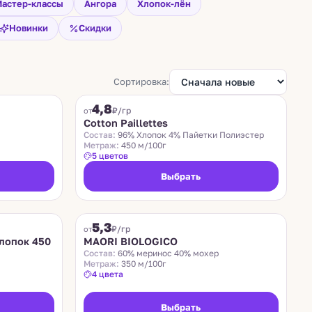
астер-классы
Ангора
Хлопок-лён
Новинки
Скидки
Сортировка:
COTTON PAILLETTES
4,8
₽/гр
от
Cotton Paillettes
Состав:
96% Хлопок 4% Пайетки Полиэстер
Метраж:
450 м/100г
5 цветов
Выбрать
MAORI BIOLOGICO
5,3
₽/гр
от
лопок 450
MAORI BIOLOGICO
Состав:
60% меринос 40% мохер
Метраж:
350 м/100г
4 цвета
Выбрать