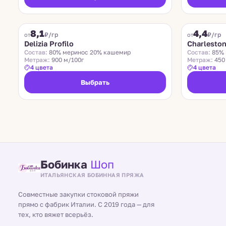
DELIZIA PROFILO
CHARLESTON
8,1
4,4
₽/гр
₽/гр
от
от
Delizia Profilo
Charlesto
Состав:
80% меринос 20% кашемир
Состав:
85% 
Метраж:
900 м/100г
Метраж:
450
4 цвета
4 цвета
Выбрать
Бобинка
Шоп
ИТАЛЬЯНСКАЯ БОБИННАЯ ПРЯЖА
Совместные закупки стоковой пряжи
прямо с фабрик Италии. С 2019 года — для
тех, кто вяжет всерьёз.