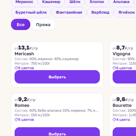
Меринос
Кашемир
Шёлк
Хлопок
Альпака
Буретный шёлк
Фантазийная
Верблюд
Ягнёнок
Все
Пряжа
FILAMORE
VIGOGNA
13,1
8,7
₽/гр
₽/гр
от
от
Mericash
Vigogna
Состав:
60% меринос 40% кашемир
Состав:
90% 
Метраж:
750 м/100г
Метраж:
115
9 цветов
6 цветов
Выбрать
ROMEO
LIDO
9,2
9,6
Хит
₽/гр
₽/гр
от
от
Romeo
Bourette
Состав:
60% беби альпака 33% меринос 7% нейлон
Состав:
100%
Метраж:
150 м/100г
Метраж:
1/4
5 цветов
4 цвета
Выбрать