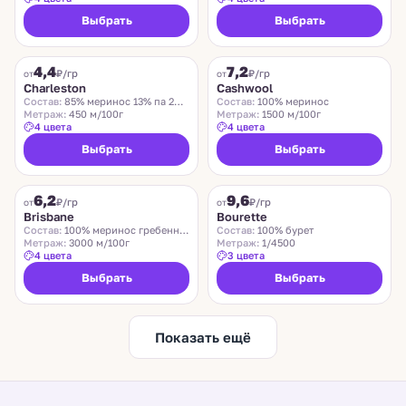
Выбрать
Выбрать
CHARLESTON
ZEGNA BARUFFA
4,4
7,2
₽/гр
₽/гр
от
от
Charleston
Cashwool
Состав:
85% меринос 13% па 2% эластан
Состав:
100% меринос
Метраж:
450 м/100г
Метраж:
1500 м/100г
4 цвета
4 цвета
Выбрать
Выбрать
SUEDWOLLE GROUP
LIDO
6,2
9,6
Хит
₽/гр
₽/гр
от
от
Brisbane
Bourette
Состав:
100% меринос гребенной
Состав:
100% бурет
Метраж:
3000 м/100г
Метраж:
1/4500
4 цвета
3 цвета
Выбрать
Выбрать
Показать ещё