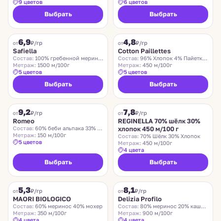
9 цветов
6 цветов
Выбрать
Выбрать
SAFIELLA
COTTON PAILLETTES
6,9
4,8
₽/гр
₽/гр
от
от
Safiella
Cotton Paillettes
Состав:
100% гребенной меринос
Состав:
96% Хлопок 4% Пайетки Полиэстер
Метраж:
1500 м/100г
Метраж:
450 м/100г
5 цветов
5 цветов
Выбрать
Выбрать
ROMEO
REGINELLA
9,2
7,8
₽/гр
₽/гр
от
от
Romeo
REGINELLA 70% шёлк 30%
Состав:
60% беби альпака 33% меринос 7% нейлон
хлопок 450 м/100 г
Метраж:
150 м/100г
Состав:
70% Шёлк 30% Хлопок
5 цветов
Метраж:
450 м/100г
4 цвета
Выбрать
Выбрать
MAORI BIOLOGICO
DELIZIA PROFILO
5,3
8,1
₽/гр
₽/гр
от
от
MAORI BIOLOGICO
Delizia Profilo
Состав:
60% меринос 40% мохер
Состав:
80% меринос 20% кашемир
Метраж:
350 м/100г
Метраж:
900 м/100г
4 цвета
4 цвета