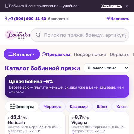
Бобинка Шоп в приложении — удобнее
Установить
+7 (800) 600-41-62
· бесплатно
Написать
Каталог
Предзаказ
Подбор пряжи
Образцы
Каталог бобинной пряжи
Целая бобина −5%
Берёте всю — платите меньше: скидка уже в цене, дешевле, чем
отмотом
Фильтры
Меринос
Кашемир
Шёлк
Хлопок
FILAMORE
VIGOGNA
13,1
8,7
₽/гр
₽/гр
от
от
Mericash
Vigogna
Состав:
60% меринос 40% кашемир
Состав:
90% меринос 10% кашемир
Метраж:
750 м/100г
Метраж:
1150 м/100г