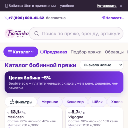
Бобинка Шоп в приложении — удобнее
Установить
+7 (800) 600-41-62
· бесплатно
Написать
Каталог
Предзаказ
Подбор пряжи
Образцы
Каталог бобинной пряжи
Целая бобина −5%
Берёте всю — платите меньше: скидка уже в цене, дешевле, чем
отмотом
Фильтры
Меринос
Кашемир
Шёлк
Хлопок
FILAMORE
VIGOGNA
13,1
8,7
₽/гр
₽/гр
от
от
Mericash
Vigogna
Состав:
60% меринос 40% кашемир
Состав:
90% меринос 10% кашемир
Метраж:
750 м/100г
Метраж:
1150 м/100г