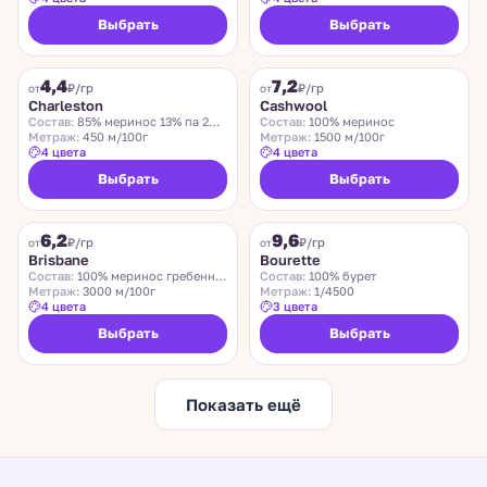
Выбрать
Выбрать
CHARLESTON
ZEGNA BARUFFA
4,4
7,2
₽/гр
₽/гр
от
от
Charleston
Cashwool
Состав:
85% меринос 13% па 2% эластан
Состав:
100% меринос
Метраж:
450 м/100г
Метраж:
1500 м/100г
4 цвета
4 цвета
Выбрать
Выбрать
SUEDWOLLE GROUP
LIDO
6,2
9,6
Хит
₽/гр
₽/гр
от
от
Brisbane
Bourette
Состав:
100% меринос гребенной
Состав:
100% бурет
Метраж:
3000 м/100г
Метраж:
1/4500
4 цвета
3 цвета
Выбрать
Выбрать
Показать ещё