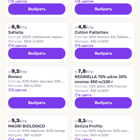
9 цветов
6 цветов
Выбрать
Выбрать
SAFIELLA
COTTON PAILLETTES
6,9
4,8
₽/гр
₽/гр
от
от
Safiella
Cotton Paillettes
Состав:
100% гребенной меринос
Состав:
96% Хлопок 4% Пайетки Полиэстер
Метраж:
1500 м/100г
Метраж:
450 м/100г
5 цветов
5 цветов
Выбрать
Выбрать
ROMEO
REGINELLA
9,2
7,8
₽/гр
₽/гр
от
от
Romeo
REGINELLA 70% шёлк 30%
Состав:
60% беби альпака 33% меринос 7% нейлон
хлопок 450 м/100 г
Метраж:
150 м/100г
Состав:
70% Шёлк 30% Хлопок
5 цветов
Метраж:
450 м/100г
4 цвета
Выбрать
Выбрать
MAORI BIOLOGICO
DELIZIA PROFILO
5,3
8,1
₽/гр
₽/гр
от
от
MAORI BIOLOGICO
Delizia Profilo
Состав:
60% меринос 40% мохер
Состав:
80% меринос 20% кашемир
Метраж:
350 м/100г
Метраж:
900 м/100г
4 цвета
4 цвета