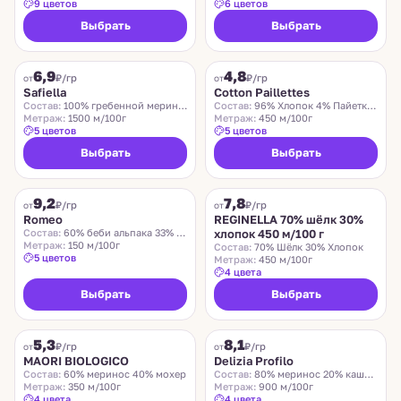
9 цветов
6 цветов
Выбрать
Выбрать
SAFIELLA
COTTON PAILLETTES
6,9
4,8
₽/гр
₽/гр
от
от
Safiella
Cotton Paillettes
Состав:
100% гребенной меринос
Состав:
96% Хлопок 4% Пайетки Полиэстер
Метраж:
1500 м/100г
Метраж:
450 м/100г
5 цветов
5 цветов
Выбрать
Выбрать
ROMEO
REGINELLA
9,2
7,8
₽/гр
₽/гр
от
от
Romeo
REGINELLA 70% шёлк 30%
Состав:
60% беби альпака 33% меринос 7% нейлон
хлопок 450 м/100 г
Метраж:
150 м/100г
Состав:
70% Шёлк 30% Хлопок
5 цветов
Метраж:
450 м/100г
4 цвета
Выбрать
Выбрать
MAORI BIOLOGICO
DELIZIA PROFILO
5,3
8,1
₽/гр
₽/гр
от
от
MAORI BIOLOGICO
Delizia Profilo
Состав:
60% меринос 40% мохер
Состав:
80% меринос 20% кашемир
Метраж:
350 м/100г
Метраж:
900 м/100г
4 цвета
4 цвета