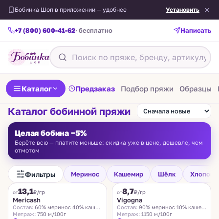
Бобинка Шоп в приложении — удобнее
Установить
+7 (800) 600-41-62
· бесплатно
Написать
Каталог
Предзаказ
Подбор пряжи
Образцы
Каталог бобинной пряжи
Целая бобина −5%
Берёте всю — платите меньше: скидка уже в цене, дешевле, чем
отмотом
Фильтры
Меринос
Кашемир
Шёлк
Хлопок
FILAMORE
VIGOGNA
13,1
8,7
₽/гр
₽/гр
от
от
Mericash
Vigogna
Состав:
60% меринос 40% кашемир
Состав:
90% меринос 10% кашемир
Метраж:
750 м/100г
Метраж:
1150 м/100г