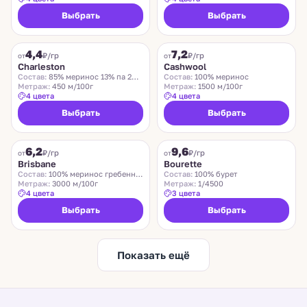
Выбрать
Выбрать
CHARLESTON
ZEGNA BARUFFA
4,4
7,2
₽/гр
₽/гр
от
от
Charleston
Cashwool
Состав:
85% меринос 13% па 2% эластан
Состав:
100% меринос
Метраж:
450 м/100г
Метраж:
1500 м/100г
4 цвета
4 цвета
Выбрать
Выбрать
SUEDWOLLE GROUP
LIDO
6,2
9,6
Хит
₽/гр
₽/гр
от
от
Brisbane
Bourette
Состав:
100% меринос гребенной
Состав:
100% бурет
Метраж:
3000 м/100г
Метраж:
1/4500
4 цвета
3 цвета
Выбрать
Выбрать
Показать ещё