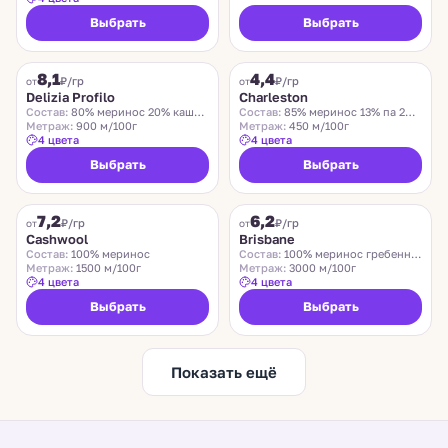
Выбрать
Выбрать
DELIZIA PROFILO
CHARLESTON
8,1
4,4
₽/гр
₽/гр
от
от
Delizia Profilo
Charleston
Состав:
80% меринос 20% кашемир
Состав:
85% меринос 13% па 2% эластан
Метраж:
900 м/100г
Метраж:
450 м/100г
4 цвета
4 цвета
Выбрать
Выбрать
ZEGNA BARUFFA
SUEDWOLLE GROUP
7,2
6,2
₽/гр
₽/гр
от
от
Cashwool
Brisbane
Состав:
100% меринос
Состав:
100% меринос гребенной
Метраж:
1500 м/100г
Метраж:
3000 м/100г
4 цвета
4 цвета
Выбрать
Выбрать
Показать ещё