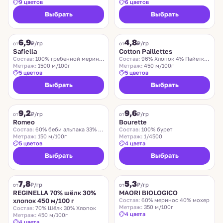
9 цветов
6 цветов
Выбрать
Выбрать
SAFIELLA
COTTON PAILLETTES
6,9
4,8
₽/гр
₽/гр
от
от
Safiella
Cotton Paillettes
Состав:
100% гребенной меринос
Состав:
96% Хлопок 4% Пайетки Полиэстер
Метраж:
1500 м/100г
Метраж:
450 м/100г
5 цветов
5 цветов
Выбрать
Выбрать
ROMEO
LIDO
9,2
9,6
Хит
₽/гр
₽/гр
от
от
Romeo
Bourette
Состав:
60% беби альпака 33% меринос 7% нейлон
Состав:
100% бурет
Метраж:
150 м/100г
Метраж:
1/4500
5 цветов
4 цвета
Выбрать
Выбрать
REGINELLA
MAORI BIOLOGICO
7,8
5,3
₽/гр
₽/гр
от
от
REGINELLA 70% шёлк 30%
MAORI BIOLOGICO
хлопок 450 м/100 г
Состав:
60% меринос 40% мохер
Метраж:
350 м/100г
Состав:
70% Шёлк 30% Хлопок
4 цвета
Метраж:
450 м/100г
4 цвета