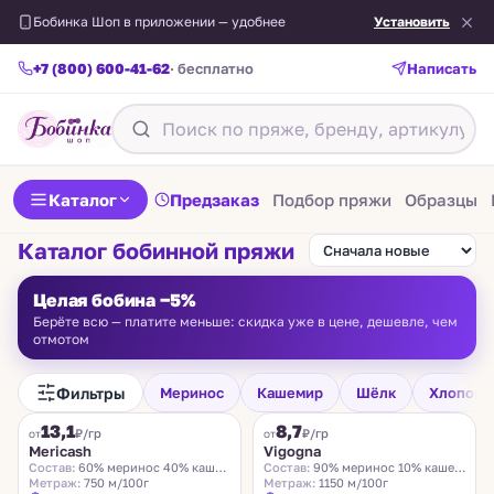
Бобинка Шоп в приложении — удобнее
Установить
+7 (800) 600-41-62
· бесплатно
Написать
Каталог
Предзаказ
Подбор пряжи
Образцы
Каталог бобинной пряжи
Целая бобина −5%
Берёте всю — платите меньше: скидка уже в цене, дешевле, чем
отмотом
Фильтры
Меринос
Кашемир
Шёлк
Хлопок
FILAMORE
VIGOGNA
13,1
8,7
₽/гр
₽/гр
от
от
Mericash
Vigogna
Состав:
60% меринос 40% кашемир
Состав:
90% меринос 10% кашемир
Метраж:
750 м/100г
Метраж:
1150 м/100г