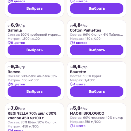
9 цветов
6 цветов
Выбрать
Выбрать
SAFIELLA
COTTON PAILLETTES
6,9
4,8
₽/гр
₽/гр
от
от
Safiella
Cotton Paillettes
Состав:
100% гребенной меринос
Состав:
96% Хлопок 4% Пайетки Полиэстер
Метраж:
1500 м/100г
Метраж:
450 м/100г
5 цветов
5 цветов
Выбрать
Выбрать
ROMEO
LIDO
9,2
9,6
Хит
₽/гр
₽/гр
от
от
Romeo
Bourette
Состав:
60% беби альпака 33% меринос 7% нейлон
Состав:
100% бурет
Метраж:
150 м/100г
Метраж:
1/4500
5 цветов
4 цвета
Выбрать
Выбрать
REGINELLA
MAORI BIOLOGICO
7,8
5,3
₽/гр
₽/гр
от
от
REGINELLA 70% шёлк 30%
MAORI BIOLOGICO
хлопок 450 м/100 г
Состав:
60% меринос 40% мохер
Метраж:
350 м/100г
Состав:
70% Шёлк 30% Хлопок
4 цвета
Метраж:
450 м/100г
4 цвета