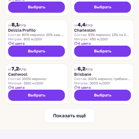
Выбрать
Выбрать
DELIZIA PROFILO
CHARLESTON
8,1
4,4
₽/гр
₽/гр
от
от
Delizia Profilo
Charleston
Состав:
80% меринос 20% кашемир
Состав:
85% меринос 13% па 2% эластан
Метраж:
900 м/100г
Метраж:
450 м/100г
4 цвета
4 цвета
Выбрать
Выбрать
ZEGNA BARUFFA
SUEDWOLLE GROUP
7,2
6,2
₽/гр
₽/гр
от
от
Cashwool
Brisbane
Состав:
100% меринос
Состав:
100% меринос гребенной
Метраж:
1500 м/100г
Метраж:
3000 м/100г
4 цвета
4 цвета
Выбрать
Выбрать
Показать ещё