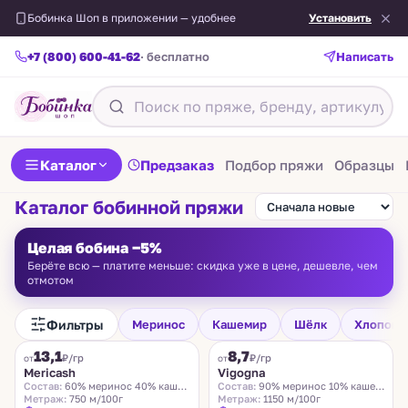
Бобинка Шоп в приложении — удобнее
Установить
+7 (800) 600-41-62
· бесплатно
Написать
Каталог
Предзаказ
Подбор пряжи
Образцы
Каталог бобинной пряжи
Целая бобина −5%
Берёте всю — платите меньше: скидка уже в цене, дешевле, чем
отмотом
Фильтры
Меринос
Кашемир
Шёлк
Хлопок
FILAMORE
VIGOGNA
13,1
8,7
₽/гр
₽/гр
от
от
Mericash
Vigogna
Состав:
60% меринос 40% кашемир
Состав:
90% меринос 10% кашемир
Метраж:
750 м/100г
Метраж:
1150 м/100г