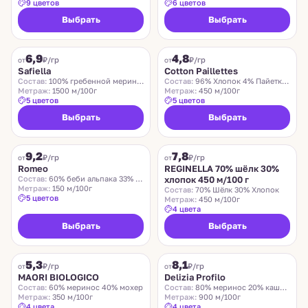
9 цветов
6 цветов
Выбрать
Выбрать
SAFIELLA
COTTON PAILLETTES
6,9
4,8
₽/гр
₽/гр
от
от
Safiella
Cotton Paillettes
Состав:
100% гребенной меринос
Состав:
96% Хлопок 4% Пайетки Полиэстер
Метраж:
1500 м/100г
Метраж:
450 м/100г
5 цветов
5 цветов
Выбрать
Выбрать
ROMEO
REGINELLA
9,2
7,8
₽/гр
₽/гр
от
от
Romeo
REGINELLA 70% шёлк 30%
Состав:
60% беби альпака 33% меринос 7% нейлон
хлопок 450 м/100 г
Метраж:
150 м/100г
Состав:
70% Шёлк 30% Хлопок
5 цветов
Метраж:
450 м/100г
4 цвета
Выбрать
Выбрать
MAORI BIOLOGICO
DELIZIA PROFILO
5,3
8,1
₽/гр
₽/гр
от
от
MAORI BIOLOGICO
Delizia Profilo
Состав:
60% меринос 40% мохер
Состав:
80% меринос 20% кашемир
Метраж:
350 м/100г
Метраж:
900 м/100г
4 цвета
4 цвета