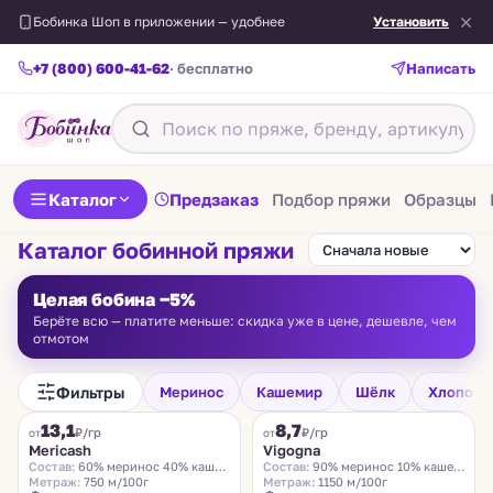
Бобинка Шоп в приложении — удобнее
Установить
+7 (800) 600-41-62
· бесплатно
Написать
Каталог
Предзаказ
Подбор пряжи
Образцы
Каталог бобинной пряжи
Целая бобина −5%
Берёте всю — платите меньше: скидка уже в цене, дешевле, чем
отмотом
Фильтры
Меринос
Кашемир
Шёлк
Хлопок
FILAMORE
VIGOGNA
13,1
8,7
₽/гр
₽/гр
от
от
Mericash
Vigogna
Состав:
60% меринос 40% кашемир
Состав:
90% меринос 10% кашемир
Метраж:
750 м/100г
Метраж:
1150 м/100г