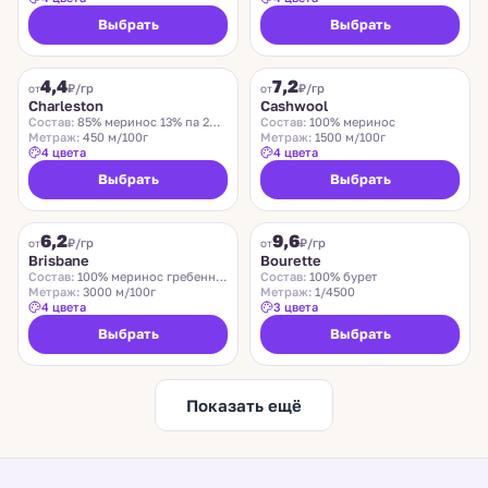
Выбрать
Выбрать
CHARLESTON
ZEGNA BARUFFA
4,4
7,2
₽/гр
₽/гр
от
от
Charleston
Cashwool
Состав:
85% меринос 13% па 2% эластан
Состав:
100% меринос
Метраж:
450 м/100г
Метраж:
1500 м/100г
4 цвета
4 цвета
Выбрать
Выбрать
SUEDWOLLE GROUP
LIDO
6,2
9,6
Хит
₽/гр
₽/гр
от
от
Brisbane
Bourette
Состав:
100% меринос гребенной
Состав:
100% бурет
Метраж:
3000 м/100г
Метраж:
1/4500
4 цвета
3 цвета
Выбрать
Выбрать
Показать ещё