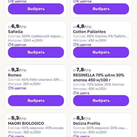
9 цветов
6 цветов
Выбрать
Выбрать
SAFIELLA
COTTON PAILLETTES
6,9
4,8
₽/гр
₽/гр
от
от
Safiella
Cotton Paillettes
Состав:
100% гребенной меринос
Состав:
96% Хлопок 4% Пайетки Полиэстер
Метраж:
1500 м/100г
Метраж:
450 м/100г
5 цветов
5 цветов
Выбрать
Выбрать
ROMEO
REGINELLA
9,2
7,8
₽/гр
₽/гр
от
от
Romeo
REGINELLA 70% шёлк 30%
Состав:
60% беби альпака 33% меринос 7% нейлон
хлопок 450 м/100 г
Метраж:
150 м/100г
Состав:
70% Шёлк 30% Хлопок
5 цветов
Метраж:
450 м/100г
4 цвета
Выбрать
Выбрать
MAORI BIOLOGICO
DELIZIA PROFILO
5,3
8,1
₽/гр
₽/гр
от
от
MAORI BIOLOGICO
Delizia Profilo
Состав:
60% меринос 40% мохер
Состав:
80% меринос 20% кашемир
Метраж:
350 м/100г
Метраж:
900 м/100г
4 цвета
4 цвета