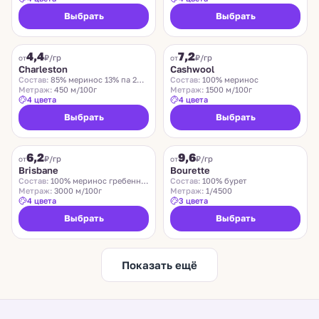
Выбрать
Выбрать
CHARLESTON
ZEGNA BARUFFA
4,4
7,2
₽/гр
₽/гр
от
от
Charleston
Cashwool
Состав:
85% меринос 13% па 2% эластан
Состав:
100% меринос
Метраж:
450 м/100г
Метраж:
1500 м/100г
4 цвета
4 цвета
Выбрать
Выбрать
SUEDWOLLE GROUP
LIDO
6,2
9,6
Хит
₽/гр
₽/гр
от
от
Brisbane
Bourette
Состав:
100% меринос гребенной
Состав:
100% бурет
Метраж:
3000 м/100г
Метраж:
1/4500
4 цвета
3 цвета
Выбрать
Выбрать
Показать ещё