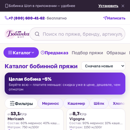
Бобинка Шоп в приложении — удобнее
Установить
+7 (800) 600-41-62
· бесплатно
Написать
Каталог
Предзаказ
Подбор пряжи
Образцы
Каталог бобинной пряжи
Целая бобина −5%
Берёте всю — платите меньше: скидка уже в цене, дешевле, чем
отмотом
Фильтры
Меринос
Кашемир
Шёлк
Хлопок
FILAMORE
VIGOGNA
13,1
8,7
₽/гр
₽/гр
от
от
Mericash
Vigogna
Состав:
60% меринос 40% кашемир
Состав:
90% меринос 10% кашемир
Метраж:
750 м/100г
Метраж:
1150 м/100г