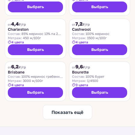
Выбрать
Выбрать
CHARLESTON
ZEGNA BARUFFA
4,4
7,2
₽/гр
₽/гр
от
от
Charleston
Cashwool
Состав:
85% меринос 13% па 2% эластан
Состав:
100% меринос
Метраж:
450 м/100г
Метраж:
1500 м/100г
4 цвета
4 цвета
Выбрать
Выбрать
SUEDWOLLE GROUP
LIDO
6,2
9,6
Хит
₽/гр
₽/гр
от
от
Brisbane
Bourette
Состав:
100% меринос гребенной
Состав:
100% бурет
Метраж:
3000 м/100г
Метраж:
1/4500
4 цвета
3 цвета
Выбрать
Выбрать
Показать ещё