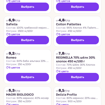
9 цветов
6 цветов
Выбрать
Выбрать
SAFIELLA
COTTON PAILLETTES
6,9
4,8
₽/гр
₽/гр
от
от
Safiella
Cotton Paillettes
Состав:
100% гребенной меринос
Состав:
96% Хлопок 4% Пайетки Полиэстер
Метраж:
1500 м/100г
Метраж:
450 м/100г
5 цветов
5 цветов
Выбрать
Выбрать
ROMEO
REGINELLA
9,2
7,8
₽/гр
₽/гр
от
от
Romeo
REGINELLA 70% шёлк 30%
Состав:
60% беби альпака 33% меринос 7% нейлон
хлопок 450 м/100 г
Метраж:
150 м/100г
Состав:
70% Шёлк 30% Хлопок
5 цветов
Метраж:
450 м/100г
4 цвета
Выбрать
Выбрать
MAORI BIOLOGICO
DELIZIA PROFILO
5,3
8,1
₽/гр
₽/гр
от
от
MAORI BIOLOGICO
Delizia Profilo
Состав:
60% меринос 40% мохер
Состав:
80% меринос 20% кашемир
Метраж:
350 м/100г
Метраж:
900 м/100г
4 цвета
4 цвета