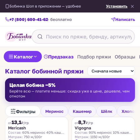
Бобинка Шоп в приложении — удобнее
Установить
+7 (800) 600-41-62
· бесплатно
Написать
Каталог
Предзаказ
Подбор пряжи
Образцы
Каталог бобинной пряжи
Целая бобина −5%
Берёте всю — платите меньше: скидка уже в цене, дешевле, чем
отмотом
Фильтры
Меринос
Кашемир
Шёлк
Хлопок
FILAMORE
VIGOGNA
13,1
8,7
₽/гр
₽/гр
от
от
Mericash
Vigogna
Состав:
60% меринос 40% кашемир
Состав:
90% меринос 10% кашемир
Метраж:
750 м/100г
Метраж:
1150 м/100г