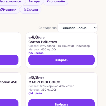
астер-классы
Ангора
Хлопок-лён
Новинки
Скидки
Сортировка:
COTTON PAILLETTES
4,8
₽/гр
от
Cotton Paillettes
Состав:
96% Хлопок 4% Пайетки Полиэстер
Метраж:
450 м/100г
5 цветов
Выбрать
MAORI BIOLOGICO
5,3
₽/гр
от
лопок 450
MAORI BIOLOGICO
Состав:
60% меринос 40% мохер
Метраж:
350 м/100г
4 цвета
Выбрать