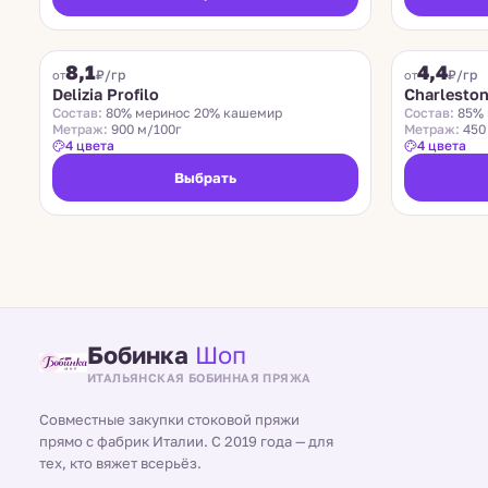
DELIZIA PROFILO
CHARLESTON
8,1
4,4
₽/гр
₽/гр
от
от
Delizia Profilo
Charlesto
Состав:
80% меринос 20% кашемир
Состав:
85% 
Метраж:
900 м/100г
Метраж:
450
4 цвета
4 цвета
Выбрать
Бобинка
Шоп
ИТАЛЬЯНСКАЯ БОБИННАЯ ПРЯЖА
Совместные закупки стоковой пряжи
прямо с фабрик Италии. С 2019 года — для
тех, кто вяжет всерьёз.