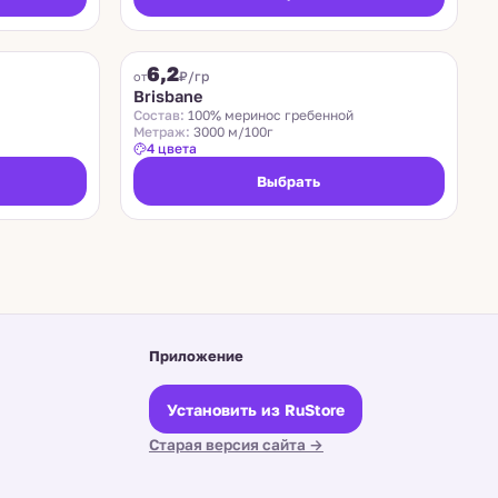
SUEDWOLLE GROUP
6,2
₽/гр
от
Brisbane
Состав:
100% меринос гребенной
Метраж:
3000 м/100г
4 цвета
Выбрать
Приложение
Установить из RuStore
Старая версия сайта →