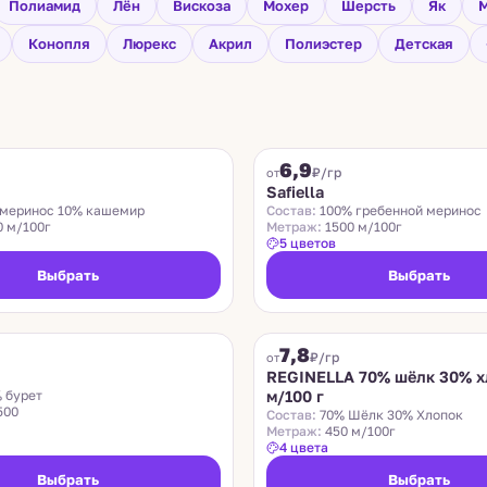
Полиамид
Лён
Вискоза
Мохер
Шерсть
Як
М
Конопля
Люрекс
Акрил
Полиэстер
Детская
SAFIELLA
6,9
₽/гр
от
Safiella
меринос 10% кашемир
Состав:
100% гребенной меринос
0 м/100г
Метраж:
1500 м/100г
5 цветов
Выбрать
Выбрать
REGINELLA
7,8
₽/гр
от
REGINELLA 70% шёлк 30% х
 бурет
м/100 г
500
Состав:
70% Шёлк 30% Хлопок
Метраж:
450 м/100г
4 цвета
Выбрать
Выбрать