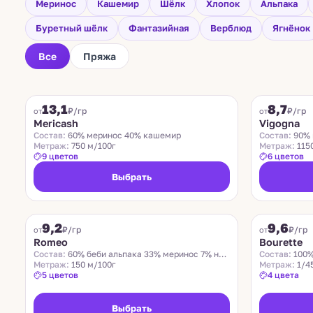
Меринос
Кашемир
Шёлк
Хлопок
Альпака
Буретный шёлк
Фантазийная
Верблюд
Ягнёнок
Все
Пряжа
FILAMORE
VIGOGNA
13,1
8,7
₽/гр
₽/гр
от
от
Mericash
Vigogna
Состав:
60% меринос 40% кашемир
Состав:
90% 
Метраж:
750 м/100г
Метраж:
115
9 цветов
6 цветов
Выбрать
ROMEO
LIDO
9,2
9,6
Хит
₽/гр
₽/гр
от
от
Romeo
Bourette
Состав:
60% беби альпака 33% меринос 7% нейлон
Состав:
100%
Метраж:
150 м/100г
Метраж:
1/4
5 цветов
4 цвета
Выбрать