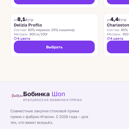
DELIZIA PROFILO
CHARLESTON
8,1
4,4
₽/гр
₽/гр
от
от
Delizia Profilo
Charlesto
Состав:
80% меринос 20% кашемир
Состав:
85% 
Метраж:
900 м/100г
Метраж:
450
4 цвета
4 цвета
Выбрать
Бобинка
Шоп
ИТАЛЬЯНСКАЯ БОБИННАЯ ПРЯЖА
Совместные закупки стоковой пряжи
прямо с фабрик Италии. С 2019 года — для
тех, кто вяжет всерьёз.