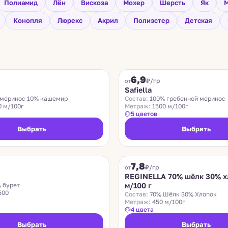
Полиамид
Лён
Вискоза
Мохер
Шерсть
Як
М
Конопля
Люрекс
Акрил
Полиэстер
Детская
SAFIELLA
6,9
₽/гр
от
Safiella
меринос 10% кашемир
Состав:
100% гребенной меринос
0 м/100г
Метраж:
1500 м/100г
5 цветов
Выбрать
Выбрать
REGINELLA
7,8
₽/гр
от
REGINELLA 70% шёлк 30% х
 бурет
м/100 г
500
Состав:
70% Шёлк 30% Хлопок
Метраж:
450 м/100г
4 цвета
Выбрать
Выбрать