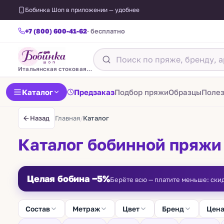
Бобинка Шоп в приложении — удобнее
+7 (800) 600-41-62
· бесплатно
Итальянская стоковая пряжа
Каталог
Предзаказ
Подбор пряжи
Образцы
Поле
Главная
/
Каталог
Назад
Каталог бобинной пряжи
Целая бобина −5%
Берёте всю — платите меньше: ски
Состав
Метраж
Цвет
Бренд
Цен