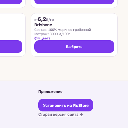
SUEDWOLLE GROUP
6,2
₽/гр
от
Brisbane
Состав:
100% меринос гребенной
Метраж:
3000 м/100г
4 цвета
Выбрать
Приложение
Установить из RuStore
Старая версия сайта →