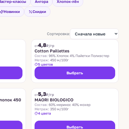
астер-классы
Ангора
Хлопок-лён
Новинки
Скидки
Сортировка:
COTTON PAILLETTES
4,8
₽/гр
от
Cotton Paillettes
Состав:
96% Хлопок 4% Пайетки Полиэстер
Метраж:
450 м/100г
5 цветов
Выбрать
MAORI BIOLOGICO
5,3
₽/гр
от
лопок 450
MAORI BIOLOGICO
Состав:
60% меринос 40% мохер
Метраж:
350 м/100г
4 цвета
Выбрать