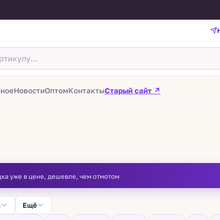
зное
Новости
Оптом
Контакты
Старый сайт ↗
дка уже в цене, дешевле, чем отмотом
а
Ещё