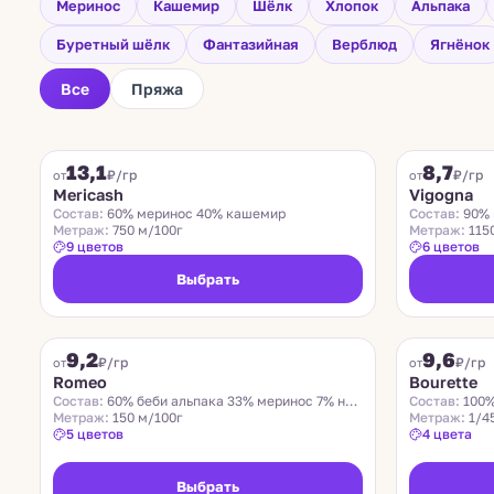
Меринос
Кашемир
Шёлк
Хлопок
Альпака
Буретный шёлк
Фантазийная
Верблюд
Ягнёнок
Все
Пряжа
FILAMORE
VIGOGNA
13,1
8,7
₽/гр
₽/гр
от
от
Mericash
Vigogna
Состав:
60% меринос 40% кашемир
Состав:
90% 
Метраж:
750 м/100г
Метраж:
115
9 цветов
6 цветов
Выбрать
ROMEO
LIDO
9,2
9,6
Хит
₽/гр
₽/гр
от
от
Romeo
Bourette
Состав:
60% беби альпака 33% меринос 7% нейлон
Состав:
100%
Метраж:
150 м/100г
Метраж:
1/4
5 цветов
4 цвета
Выбрать