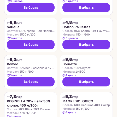
9 цветов
6 цветов
Выбрать
Выбрать
SAFIELLA
COTTON PAILLETTES
6,9
4,8
₽/гр
₽/гр
от
от
Safiella
Cotton Paillettes
Состав:
100% гребенной меринос
Состав:
96% Хлопок 4% Пайетки Полиэстер
Метраж:
1500 м/100г
Метраж:
450 м/100г
5 цветов
5 цветов
Выбрать
Выбрать
ROMEO
LIDO
9,2
9,6
Хит
₽/гр
₽/гр
от
от
Romeo
Bourette
Состав:
60% беби альпака 33% меринос 7% нейлон
Состав:
100% бурет
Метраж:
150 м/100г
Метраж:
1/4500
5 цветов
4 цвета
Выбрать
Выбрать
REGINELLA
MAORI BIOLOGICO
7,8
5,3
₽/гр
₽/гр
от
от
REGINELLA 70% шёлк 30%
MAORI BIOLOGICO
хлопок 450 м/100 г
Состав:
60% меринос 40% мохер
Метраж:
350 м/100г
Состав:
70% Шёлк 30% Хлопок
4 цвета
Метраж:
450 м/100г
4 цвета