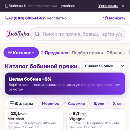
Бобинка Шоп в приложении — удобнее
Установить
+7 (800) 600-41-62
· бесплатно
Написать
Каталог
Предзаказ
Подбор пряжи
Образцы
Каталог бобинной пряжи
Целая бобина −5%
Берёте всю — платите меньше: скидка уже в цене, дешевле, чем
отмотом
Фильтры
Меринос
Кашемир
Шёлк
Хлопок
FILAMORE
VIGOGNA
13,1
8,7
₽/гр
₽/гр
от
от
Mericash
Vigogna
Состав:
60% меринос 40% кашемир
Состав:
90% меринос 10% кашемир
Метраж:
750 м/100г
Метраж:
1150 м/100г