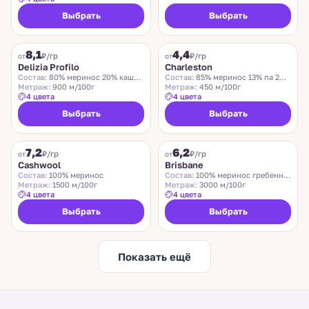
Выбрать
Выбрать
DELIZIA PROFILO
CHARLESTON
8,1
4,4
₽/гр
₽/гр
от
от
Delizia Profilo
Charleston
Состав:
80% меринос 20% кашемир
Состав:
85% меринос 13% па 2% эластан
Метраж:
900 м/100г
Метраж:
450 м/100г
4 цвета
4 цвета
Выбрать
Выбрать
ZEGNA BARUFFA
SUEDWOLLE GROUP
7,2
6,2
₽/гр
₽/гр
от
от
Cashwool
Brisbane
Состав:
100% меринос
Состав:
100% меринос гребенной
Метраж:
1500 м/100г
Метраж:
3000 м/100г
4 цвета
4 цвета
Выбрать
Выбрать
Показать ещё