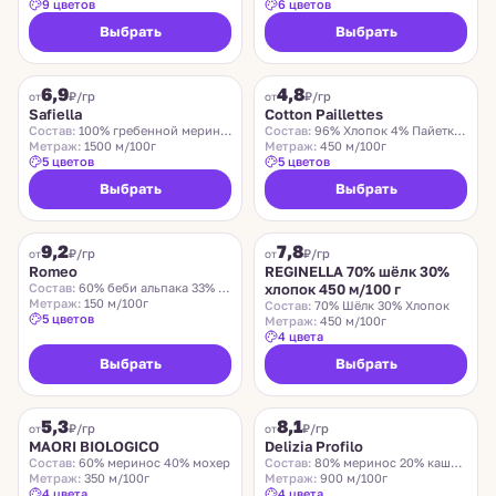
9 цветов
6 цветов
Выбрать
Выбрать
SAFIELLA
COTTON PAILLETTES
6,9
4,8
₽/гр
₽/гр
от
от
Safiella
Cotton Paillettes
Состав:
100% гребенной меринос
Состав:
96% Хлопок 4% Пайетки Полиэстер
Метраж:
1500 м/100г
Метраж:
450 м/100г
5 цветов
5 цветов
Выбрать
Выбрать
ROMEO
REGINELLA
9,2
7,8
₽/гр
₽/гр
от
от
Romeo
REGINELLA 70% шёлк 30%
Состав:
60% беби альпака 33% меринос 7% нейлон
хлопок 450 м/100 г
Метраж:
150 м/100г
Состав:
70% Шёлк 30% Хлопок
5 цветов
Метраж:
450 м/100г
4 цвета
Выбрать
Выбрать
MAORI BIOLOGICO
DELIZIA PROFILO
5,3
8,1
₽/гр
₽/гр
от
от
MAORI BIOLOGICO
Delizia Profilo
Состав:
60% меринос 40% мохер
Состав:
80% меринос 20% кашемир
Метраж:
350 м/100г
Метраж:
900 м/100г
4 цвета
4 цвета