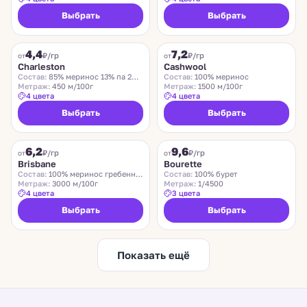
Выбрать
Выбрать
CHARLESTON
ZEGNA BARUFFA
4,4
7,2
₽/гр
₽/гр
от
от
Charleston
Cashwool
Состав:
85% меринос 13% па 2% эластан
Состав:
100% меринос
Метраж:
450 м/100г
Метраж:
1500 м/100г
4 цвета
4 цвета
Выбрать
Выбрать
SUEDWOLLE GROUP
LIDO
6,2
9,6
Хит
₽/гр
₽/гр
от
от
Brisbane
Bourette
Состав:
100% меринос гребенной
Состав:
100% бурет
Метраж:
3000 м/100г
Метраж:
1/4500
4 цвета
3 цвета
Выбрать
Выбрать
Показать ещё