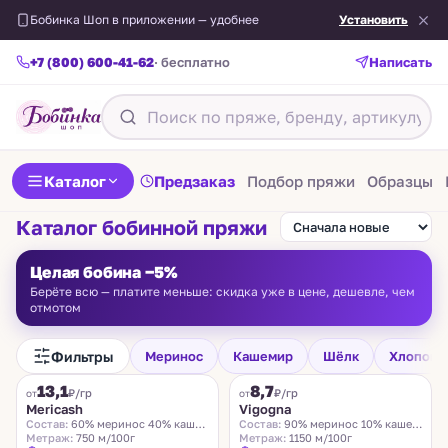
Бобинка Шоп в приложении — удобнее
Установить
+7 (800) 600-41-62
· бесплатно
Написать
Каталог
Предзаказ
Подбор пряжи
Образцы
Каталог бобинной пряжи
Целая бобина −5%
Берёте всю — платите меньше: скидка уже в цене, дешевле, чем
отмотом
Фильтры
Меринос
Кашемир
Шёлк
Хлопок
FILAMORE
VIGOGNA
13,1
8,7
₽/гр
₽/гр
от
от
Mericash
Vigogna
Состав:
60% меринос 40% кашемир
Состав:
90% меринос 10% кашемир
Метраж:
750 м/100г
Метраж:
1150 м/100г