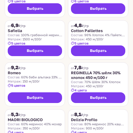
9 цветов
6 цветов
Выбрать
Выбрать
SAFIELLA
COTTON PAILLETTES
6,9
4,8
₽/гр
₽/гр
от
от
Safiella
Cotton Paillettes
Состав:
100% гребенной меринос
Состав:
96% Хлопок 4% Пайетки Полиэстер
Метраж:
1500 м/100г
Метраж:
450 м/100г
5 цветов
5 цветов
Выбрать
Выбрать
ROMEO
REGINELLA
9,2
7,8
₽/гр
₽/гр
от
от
Romeo
REGINELLA 70% шёлк 30%
Состав:
60% беби альпака 33% меринос 7% нейлон
хлопок 450 м/100 г
Метраж:
150 м/100г
Состав:
70% Шёлк 30% Хлопок
5 цветов
Метраж:
450 м/100г
4 цвета
Выбрать
Выбрать
MAORI BIOLOGICO
DELIZIA PROFILO
5,3
8,1
₽/гр
₽/гр
от
от
MAORI BIOLOGICO
Delizia Profilo
Состав:
60% меринос 40% мохер
Состав:
80% меринос 20% кашемир
Метраж:
350 м/100г
Метраж:
900 м/100г
4 цвета
4 цвета