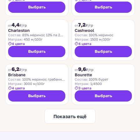
Выбрать
Выбрать
CHARLESTON
ZEGNA BARUFFA
4,4
7,2
₽/гр
₽/гр
от
от
Charleston
Cashwool
Состав:
85% меринос 13% па 2% эластан
Состав:
100% меринос
Метраж:
450 м/100г
Метраж:
1500 м/100г
4 цвета
4 цвета
Выбрать
Выбрать
SUEDWOLLE GROUP
LIDO
6,2
9,6
Хит
₽/гр
₽/гр
от
от
Brisbane
Bourette
Состав:
100% меринос гребенной
Состав:
100% бурет
Метраж:
3000 м/100г
Метраж:
1/4500
4 цвета
3 цвета
Выбрать
Выбрать
Показать ещё