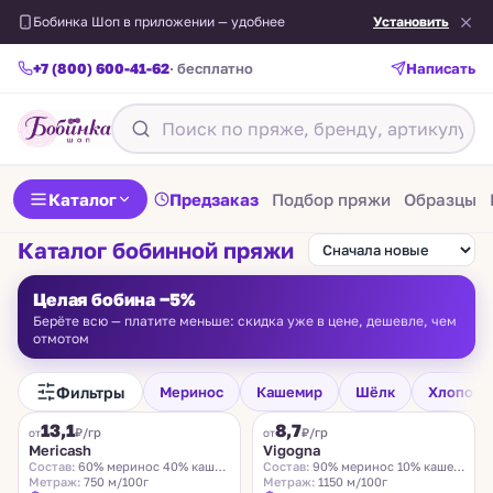
Бобинка Шоп в приложении — удобнее
Установить
+7 (800) 600-41-62
· бесплатно
Написать
Каталог
Предзаказ
Подбор пряжи
Образцы
Каталог бобинной пряжи
Целая бобина −5%
Берёте всю — платите меньше: скидка уже в цене, дешевле, чем
отмотом
Фильтры
Меринос
Кашемир
Шёлк
Хлопок
FILAMORE
VIGOGNA
13,1
8,7
₽/гр
₽/гр
от
от
Mericash
Vigogna
Состав:
60% меринос 40% кашемир
Состав:
90% меринос 10% кашемир
Метраж:
750 м/100г
Метраж:
1150 м/100г