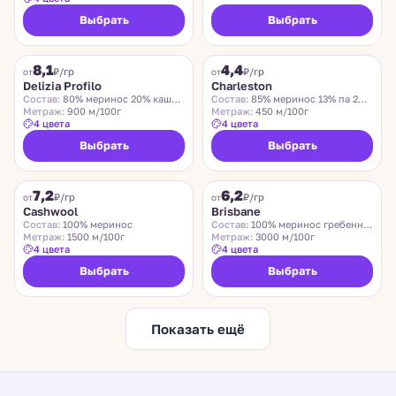
Выбрать
Выбрать
DELIZIA PROFILO
CHARLESTON
8,1
4,4
₽/гр
₽/гр
от
от
Delizia Profilo
Charleston
Состав:
80% меринос 20% кашемир
Состав:
85% меринос 13% па 2% эластан
Метраж:
900 м/100г
Метраж:
450 м/100г
4 цвета
4 цвета
Выбрать
Выбрать
ZEGNA BARUFFA
SUEDWOLLE GROUP
7,2
6,2
₽/гр
₽/гр
от
от
Cashwool
Brisbane
Состав:
100% меринос
Состав:
100% меринос гребенной
Метраж:
1500 м/100г
Метраж:
3000 м/100г
4 цвета
4 цвета
Выбрать
Выбрать
Показать ещё