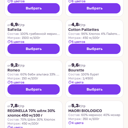
9 цветов
6 цветов
Выбрать
Выбрать
SAFIELLA
COTTON PAILLETTES
6,9
4,8
₽/гр
₽/гр
от
от
Safiella
Cotton Paillettes
Состав:
100% гребенной меринос
Состав:
96% Хлопок 4% Пайетки Полиэстер
Метраж:
1500 м/100г
Метраж:
450 м/100г
5 цветов
5 цветов
Выбрать
Выбрать
ROMEO
LIDO
9,2
9,6
Хит
₽/гр
₽/гр
от
от
Romeo
Bourette
Состав:
60% беби альпака 33% меринос 7% нейлон
Состав:
100% бурет
Метраж:
150 м/100г
Метраж:
1/4500
5 цветов
4 цвета
Выбрать
Выбрать
REGINELLA
MAORI BIOLOGICO
7,8
5,3
₽/гр
₽/гр
от
от
REGINELLA 70% шёлк 30%
MAORI BIOLOGICO
хлопок 450 м/100 г
Состав:
60% меринос 40% мохер
Метраж:
350 м/100г
Состав:
70% Шёлк 30% Хлопок
4 цвета
Метраж:
450 м/100г
4 цвета