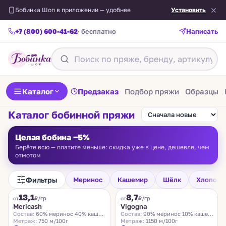
Бобинка Шоп в приложении — удобнее
Установить
+7 (800) 600-41-62
· бесплатно
Написать
Каталог
Предзаказ
Подбор пряжи
Образцы
Каталог бобинной пряжи
Целая бобина −5%
Берёте всю — платите меньше: скидка уже в цене, дешевле, чем
отмотом
Фильтры
Меринос
Кашемир
Шёлк
Хлопок
FILAMORE
VIGOGNA
13,1
8,7
₽/гр
₽/гр
от
от
Mericash
Vigogna
Состав:
60% меринос 40% кашемир
Состав:
90% меринос 10% кашемир
Метраж:
750 м/100г
Метраж:
1150 м/100г