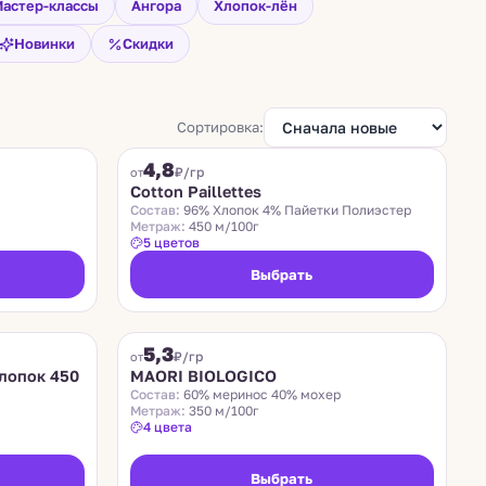
астер-классы
Ангора
Хлопок-лён
Новинки
Скидки
Сортировка:
COTTON PAILLETTES
4,8
₽/гр
от
Cotton Paillettes
Состав:
96% Хлопок 4% Пайетки Полиэстер
Метраж:
450 м/100г
5 цветов
Выбрать
MAORI BIOLOGICO
5,3
₽/гр
от
лопок 450
MAORI BIOLOGICO
Состав:
60% меринос 40% мохер
Метраж:
350 м/100г
4 цвета
Выбрать