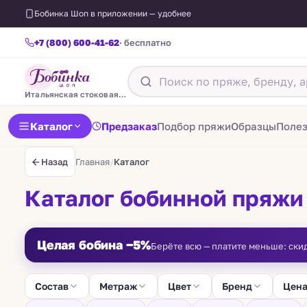
Бобинка Шоп в приложении — удобнее
+7 (800) 600-41-62
· бесплатно
Итальянская стоковая пряжа
Каталог
Предзаказ
Подбор пряжи
Образцы
Поле
Главная
/
Каталог
Назад
Каталог бобинной пряжи
Целая бобина −5%
Берёте всю — платите меньше: ски
Состав
Метраж
Цвет
Бренд
Цен