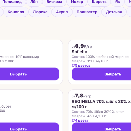
Полиамид
Лён
Вискоза
Мохер
Шерсть
Як
М
Конопля
Люрекс
Акрил
Полиэстер
Детская
SAFIELLA
6,9
₽/гр
от
Safiella
меринос 10% кашемир
Состав:
100% гребенной меринос
0 м/100г
Метраж:
1500 м/100г
5 цветов
Выбрать
Выбрать
REGINELLA
7,8
₽/гр
от
REGINELLA 70% шёлк 30% х
 бурет
м/100 г
500
Состав:
70% Шёлк 30% Хлопок
Метраж:
450 м/100г
4 цвета
Выбрать
Выбрать