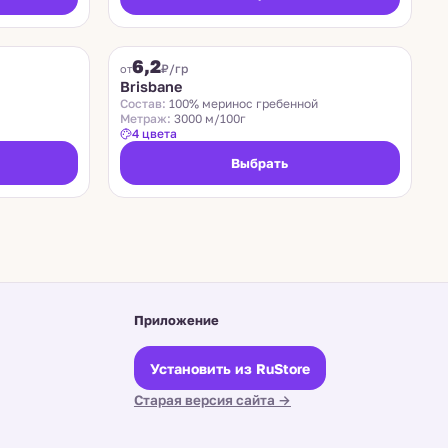
SUEDWOLLE GROUP
6,2
₽/гр
от
Brisbane
Состав:
100% меринос гребенной
Метраж:
3000 м/100г
4 цвета
Выбрать
Приложение
Установить из RuStore
Старая версия сайта →