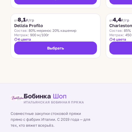
DELIZIA PROFILO
CHARLESTON
8,1
4,4
₽/гр
₽/гр
от
от
Delizia Profilo
Charlesto
Состав:
80% меринос 20% кашемир
Состав:
85% 
Метраж:
900 м/100г
Метраж:
450
4 цвета
4 цвета
Выбрать
Бобинка
Шоп
ИТАЛЬЯНСКАЯ БОБИННАЯ ПРЯЖА
Совместные закупки стоковой пряжи
прямо с фабрик Италии. С 2019 года — для
тех, кто вяжет всерьёз.