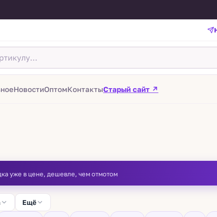
зное
Новости
Оптом
Контакты
Старый сайт ↗
дка уже в цене, дешевле, чем отмотом
а
Ещё