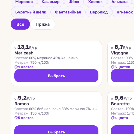
Меринос
Кашемир
Шёлк
Хлопок
Альпака
Буретный шёлк
Фантазийная
Верблюд
Ягнёнок
Все
Пряжа
FILAMORE
VIGOGNA
13,1
8,7
₽/гр
₽/гр
от
от
Mericash
Vigogna
Состав:
60% меринос 40% кашемир
Состав:
90% 
Метраж:
750 м/100г
Метраж:
115
9 цветов
6 цветов
Выбрать
ROMEO
LIDO
9,2
9,6
Хит
₽/гр
₽/гр
от
от
Romeo
Bourette
Состав:
60% беби альпака 33% меринос 7% нейлон
Состав:
100%
Метраж:
150 м/100г
Метраж:
1/4
5 цветов
4 цвета
Выбрать